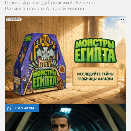
Пекло, Артём Дубровский, Кирилл
Размыслович и Андрей Быков.
РЕКЛАМА
Сериалы