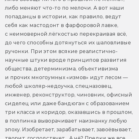
либо меняют что-то по мелочи. А вот наши 
попаданцы в истории, как правило, ведут 
себя как мастодонт в фарфоровой лавке, 
с неимоверной лёгкостью перекраивая всё, 
до чего способны дотянуться их шаловливые 
ручонки. При этом всякие реалистично-
научные штуки вроде принципов развития 
общества, детерминизма, объективизма 
и прочих многоумных «измов» идут лесом — 
любой школяр-недоучка, спецназовец, 
инженер, реконструктор, чиновник, офисный 
сиделец или даже бандюган с образованием 
три класса и коридор, оказавшись в прошлом, 
в полпинка выворачивает наизнанку любую 
эпоху. Изобретает, зарабатывает, завоёвывает, 
творит, господствует... А чё? Предки же все 