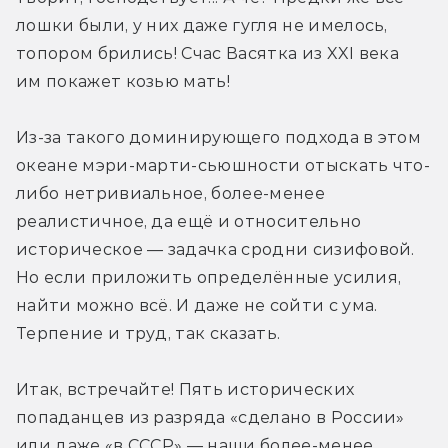
лошки были, у них даже гугля не имелось, 
топором брились! Счас Васятка из XXI века 
им покажет козью мать!
Из-за такого доминирующего подхода в этом 
океане мэри-марти-сьюшности отыскать что-
либо нетривиальное, более-менее 
реалистичное, да ещё и относительно 
историческое — задачка сродни сизифовой. 
Но если приложить определённые усилия, 
найти можно всё. И даже не сойти с ума. 
Терпение и труд, так сказать. 
Итак, встречайте! Пять исторических 
попаданцев из разряда «сделано в России» 
или даже «в СССР» — наши более-менее 