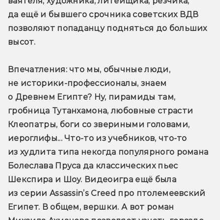
ваятеля, художника, литейщика, резчика, 
да ещё и бывшего срочника советских ВДВ 
позволяют попаданцу подняться до больших 
высот. 
Впечатления
: что мы, обычные люди, 
не историки-профессионалы, знаем 
о Древнем Египте? Ну, пирамиды там, 
гробница Тутанхамона, любовные страсти 
Клеопатры, боги со звериными головами, 
иероглифы... Что-то из учебников, что-то 
из худлита типа некогда популярного романа 
Болеслава Пруса да классических пьес 
Шекспира и Шоу. Видеоигра ещё была 
из серии Assassin’s Creed про птолемеевский 
Египет. В общем, вершки. А вот роман 