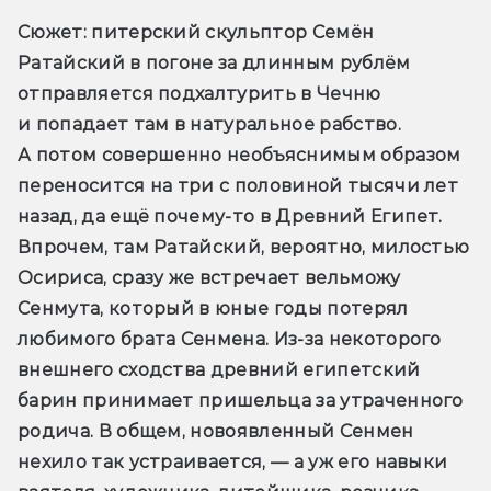
Сюжет
: питерский скульптор Семён 
Ратайский в погоне за длинным рублём 
отправляется подхалтурить в Чечню 
и попадает там в натуральное рабство. 
А потом совершенно необъяснимым образом 
переносится на три с половиной тысячи лет 
назад, да ещё почему-то в Древний Египет. 
Впрочем, там Ратайский, вероятно, милостью 
Осириса, сразу же встречает вельможу 
Сенмута, который в юные годы потерял 
любимого брата Сенмена. Из-за некоторого 
внешнего сходства древний египетский 
барин принимает пришельца за утраченного 
родича. В общем, новоявленный Сенмен 
нехило так устраивается, — а уж его навыки 