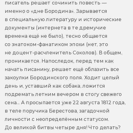
писатель решает сочинить повесть — 
именно о «дне Бородина». Зарывается 
в специальную литературу и исторические 
документы (интернета в те дремучие 
времена ещё не было), тесно общается 
со знатоком-фанатиком эпохи (нет, это 
не доцент-расчленитель Соколов). В общем, 
проникается. Напоследок, перед тем как 
начать писанину, решает ещё облазить все 
закоулки Бородинского поля. Ходит целый 
день и, уставший как собака, ложится 
подремать летним вечером в стогу свежего 
сена... А просыпается уже 22 августа 1812 года, 
в теле поручика Берестова, загадочной 
личности с неопределённым статусом. 
До великой битвы четыре дня! Что делать?