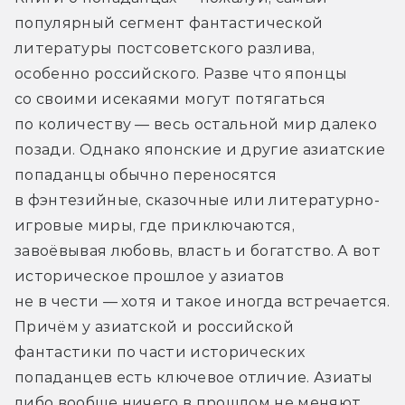
популярный сегмент фантастической 
литературы постсоветского разлива, 
особенно российского. Разве что японцы 
со своими исекаями могут потягаться 
по количеству — весь остальной мир далеко 
позади. Однако японские и другие азиатские 
попаданцы обычно переносятся 
в фэнтезийные, сказочные или литературно-
игровые миры, где приключаются, 
завоёвывая любовь, власть и богатство. А вот 
историческое прошлое у азиатов 
не в чести — хотя и такое иногда встречается. 
Причём у азиатской и российской 
фантастики по части исторических 
попаданцев есть ключевое отличие. Азиаты 
либо вообще ничего в прошлом не меняют, 