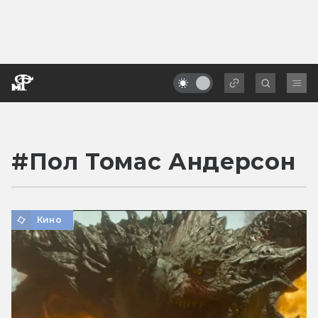
#
Пол Томас Андерсон
Кино