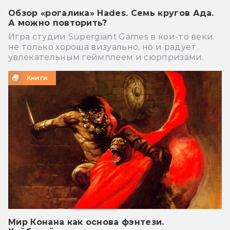
Обзор «рогалика» Hades. Семь кругов Ада.
А можно повторить?
Игра студии Supergiant Games в кои-то веки
не только хороша визуально, но и радует
увлекательным геймплеем и сюрпризами.
Книги
Мир Конана как основа фэнтези.