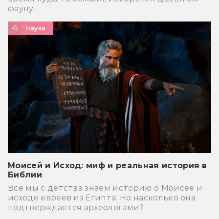
фауну…
Наука
Моисей и Исход: миф и реальная история в
Библии
Все мы с детства знаем историю о Моисее и
исходе евреев из Египта. Но насколько она
подтверждается археологами?