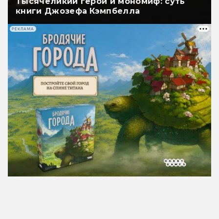
Тысячеликий герой и мономиф: суть
книги Джозефа Кэмпбелла
РЕКЛАМА