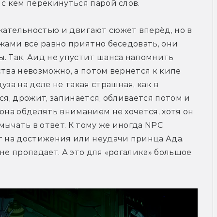
 с кем перекинуться парой слов.
ательностью и двигают сюжет вперёд, но в 
жами всё равно приятно беседовать, они 
. Так, Аид не упустит шанса напомнить 
тва невозможно, а потом вернётся к кипе 
за на деле не такая страшная, как в 
ся, дрожит, запинается, обливается потом и 
она обделять вниманием не хочется, хотя он 
ычать в ответ. К тому же иногда NPC 
т на достижения или неудачи принца Ада. 
не пропадает. А это для «рогалика» большое 