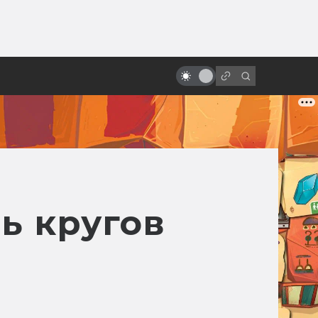
ы»:
Экранизации Dungeons &
ыло
Dragons: неофициальные, от
фанатов и от врагов
ь кругов