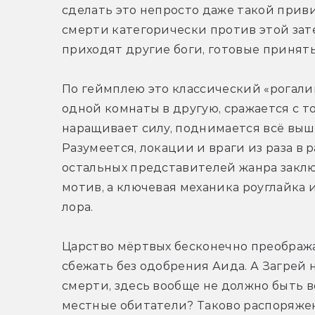
сделать это непросто даже такой прив
смерти категорически против этой зате
приходят другие боги, готовые принять
По геймплею это классический «рогалик»
одной комнаты в другую, сражается с т
наращивает силу, поднимается всё выше 
Разумеется, локации и враги из раза в р
остальных представителей жанра заключ
мотив, а ключевая механика роуглайка 
лора.
Царство мёртвых бесконечно преображае
сбежать без одобрения Аида. А Загрей н
смерти, здесь вообще не должно быть в
местные обитатели? Таково распоряжение