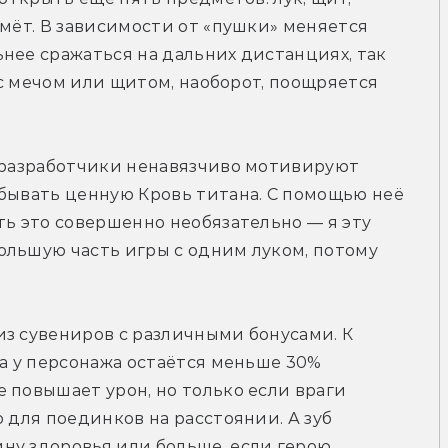
мёт. В зависимости от «пушки» меняется 
нее сражаться на дальних дистанциях, так 
 с мечом или щитом, наоборот, поощряется 
 разработчики ненавязчиво мотивируют 
бывать ценную Кровь титана. С помощью неё 
ть это совершенно необязательно — я эту 
льшую часть игры с одним луком, потому 
з сувениров с различными бонусами. К 
а у персонажа остаётся меньше 30% 
 повышает урон, но только если враги 
 для поединков на расстоянии. А зуб 
ну здоровья или больше, если герою 