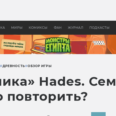
 фильмы смотреть в
Как создавались «Страшил
те 2026? В мире —
фильм, без которого не б
липсис, в России —
бы «Властелина колец»
ие комедии
УКА
МИРЫ
КОМИКСЫ
ФАН
ЖУРНАЛ
ПОДКАСТЫ
#
ДРЕВНОСТЬ
#
ОБЗОР ИГРЫ
ика» Hades. Сем
о повторить?