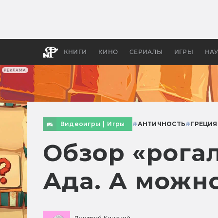
Какие
авгус
апока
детск
КНИГИ
КИНО
СЕРИАЛЫ
ИГРЫ
НА
РЕКЛАМА
Видеоигры
|
Игры
#
АНТИЧНОСТЬ
#
ГРЕЦИЯ
Обзор «рогал
Ада. А можн
Дмитрий Кинский