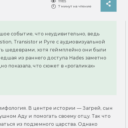
11185
7 минут на чтение
ьшое событие, что неудивительно, ведь
ion, Transistor и Pyre с аудиовизуальной
ть шедеврами, хотя геймплейно они были
шедшая из раннего доступа Hades заметно
но показала, что сюжет в «рогаликах»
мифология. В центре истории — Загрей, сын 
шном Аду и помогать своему отцу. Так что 
раться из подземного царства. Однако 