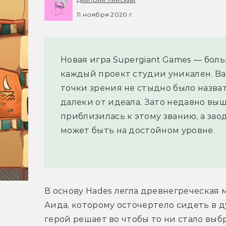
11 ноября 2020 г.
Новая игра Supergiant Games — бол
каждый проект студии уникален. Bast
точки зрения не стыдно было назва
далеки от идеала. Зато недавно вы
приблизилась к этому званию, а заод
может быть на достойном уровне.
В основу Hades легла древнегреческая 
Аида, которому осточертело сидеть в ду
герой решает во чтобы то ни стало выб