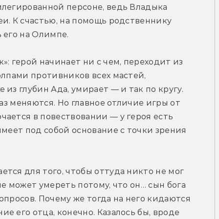
илегированной персоне, ведь Владыка 
и. К счастью, на помощь родственнику 
 его на Олимпе.
: герой начинает ни с чем, переходит из 
олпами противников всех мастей, 
из глубин Ада, умирает — и так по кругу. 
аз меняются. Но главное отличие игры от 
ается в повествовании — у героя есть 
имеет под собой основание с точки зрения 
тся для того, чтобы оттуда никто не мог 
е может умереть потому, что он… сын бога 
опросов. Почему же тогда на него кидаются 
 его отца, конечно. Казалось бы, вроде 