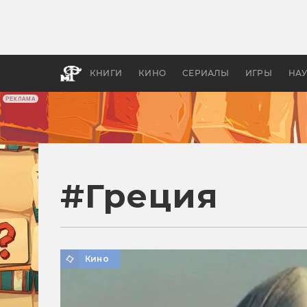
Как с
фильм
бы «В
КНИГИ
КИНО
СЕРИАЛЫ
ИГРЫ
НА
РЕКЛАМА
#
Греция
Кино