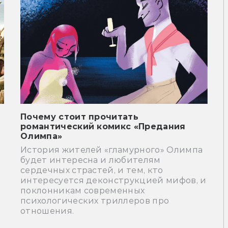
Почему стоит прочитать
романтический комикс «Предания
Олимпа»
История жителей «гламурного» Олимпа
будет интересна и любителям
сердечных страстей, и тем, кто
интересуется деконструкцией мифов, и
поклонникам современных
психологических триллеров про
отношения.