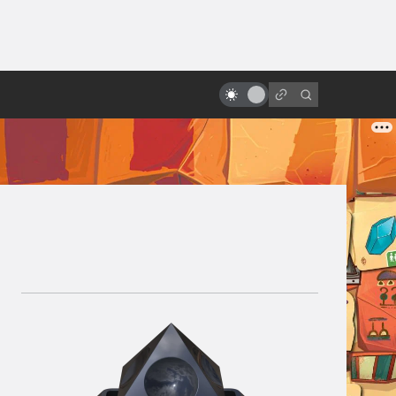
от
«Смертельная битва»: как
снимали первую удачную
экранизацию игры