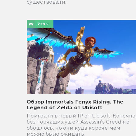
существовали.
Игры
Обзор Immortals Fenyx Rising. The
Legend of Zelda от Ubisoft
Поиграли в новый IP от Ubisoft. Конечно
без торчащих ушей Assassin’s Creed не
обошлось, но они куда короче, чем
можно было ожидать.