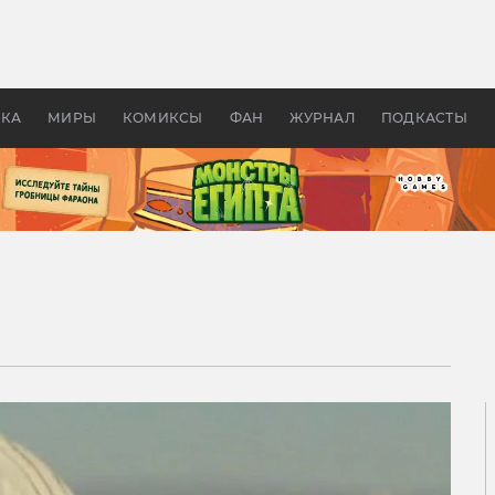
оздавались «Страшилы»:
«Одиссея» Нолана: что эт
, без которого не было
фильм сделал с Гомером и
ластелина колец»
Древней Грецией
УКА
МИРЫ
КОМИКСЫ
ФАН
ЖУРНАЛ
ПОДКАСТЫ