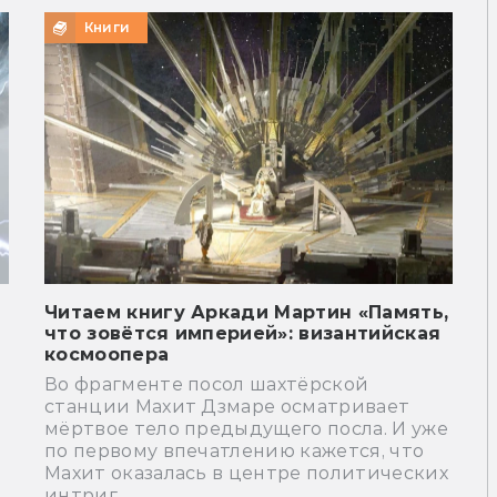
Книги
Читаем книгу Аркади Мартин «Память,
что зовётся империей»: византийская
космоопера
Во фрагменте посол шахтёрской
станции Махит Дзмаре осматривает
мёртвое тело предыдущего посла. И уже
по первому впечатлению кажется, что
Махит оказалась в центре политических
интриг.