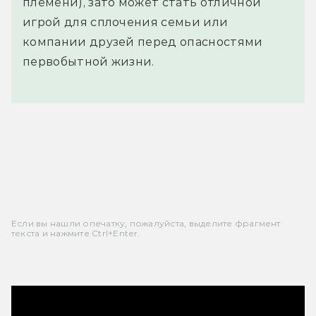
племени), зато может стать отличной
игрой для сплочения семьи или
компании друзей перед опасностями
первобытной жизни.
Если вы нашли опечатку, пожалуйста, выделите фрагмент
текста и нажмите Ctrl+Enter.