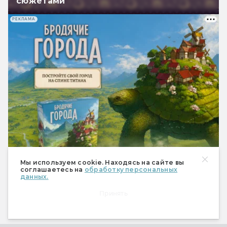
сюжетами
РЕКЛАМА
Мы используем cookie. Находясь на сайте вы
соглашаетесь на
обработку персональных
данных.
Мир фантастики № 273
Принять
(август 2026)