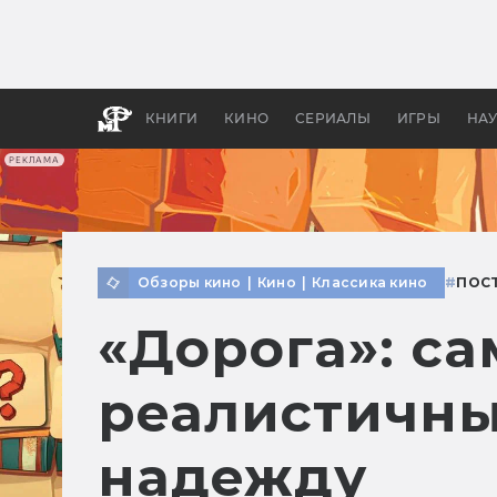
Как с
фильм
бы «В
КНИГИ
КИНО
СЕРИАЛЫ
ИГРЫ
НА
РЕКЛАМА
Обзоры кино
|
Кино
|
Классика кино
#
ПОС
«Дорога»: с
реалистичны
надежду