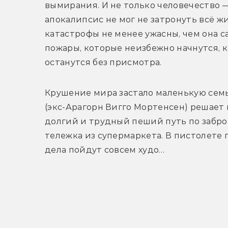
вымирания. И не только человечество —
апокалипсис не мог не затронуть всё жи
катастрофы не менее ужасны, чем она са
пожары, которые неизбежно начнутся, 
останутся без присмотра. 
Крушение мира застало маленькую семью
(экс-Арагорн Вигго Мортенсен) решает 
долгий и трудный пеший путь по забро
тележка из супермаркета. В пистолете п
дела пойдут совсем худо… 