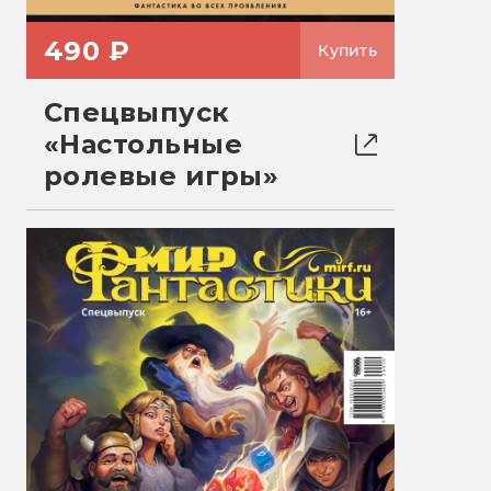
490 ₽
Купить
Спецвыпуск
«Настольные
ролевые игры»