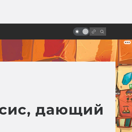
от
«Нечто»: самый ненавистный
культовый фильм
сис, дающий