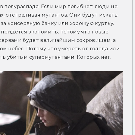
в полураспада. Если мир погибнет, люди не 
ах, отстреливая мутантов. Они будут искать 
за консервную банку или хорошую куртку. 
придётся экономить, потому что новые 
нсервами будет величайшим сокровищем, а 
м небес. Потому что умереть от голода или 
ть убитым супермутантами. Которых нет. 