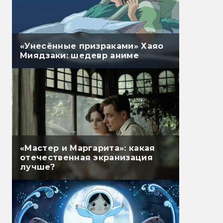
«Унесённые призраками» Хаяо
Миядзаки: шедевр аниме
«Мастер и Маргарита»: какая
отечественная экранизация
лучше?