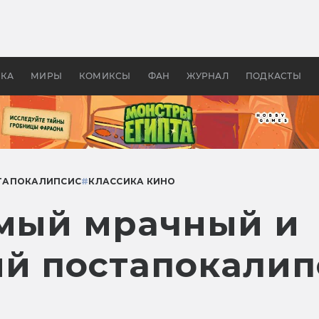
оздавались «Страшилы»:
«Одиссея» Нолана: что эт
, без которого не было
фильм сделал с Гомером и
ластелина колец»
Древней Грецией
УКА
МИРЫ
КОМИКСЫ
ФАН
ЖУРНАЛ
ПОДКАСТЫ
ТАПОКАЛИПСИС
#
КЛАССИКА КИНО
амый мрачный и
й постапокалип