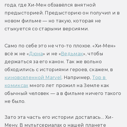
года, где Хи-Мен обзавёлся внятной 
предысторией. Предысторию он получил и в 
новом фильме — но такую, которая не 
стыкуется со старыми версиями.
Само по себе это не что-то плохое. «Хи-Мен» 
всё ж не «
Дюна
» и не «
Ведьмак
», чтобы 
держаться за его канон. Так же вольно 
обходились с историями героев, скажем, в 
киновселенной Marvel
. Например, 
Тор в 
комиксах
 много лет прожил на Земле как 
обычный человек — а в фильме ничего такого 
не было. 
Зато эта часть его истории досталась… Хи-
Мену. В мультсериалах о нашей планете 