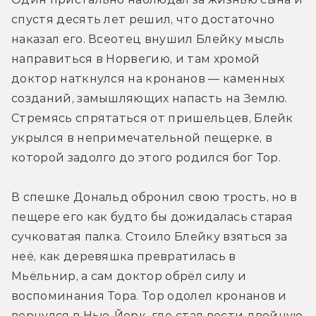
спустя десять лет решил, что достаточно 
наказал его. Всеотец внушил Блейку мысль 
направиться в Норвегию, и там хромой 
доктор наткнулся на кронанов — каменных 
созданий, замышляющих напасть на Землю. 
Стремясь спрятаться от пришельцев, Блейк 
укрылся в непримечательной пещерке, в 
которой задолго до этого родился бог Тор.
В спешке Дональд обронил свою трость, но в 
пещере его как будто бы дожидалась старая 
сучковатая палка. Стоило Блейку взяться за 
неё, как деревяшка превратилась в 
Мьёльнир, а сам доктор обрёл силу и 
воспоминания Тора. Тор одолел кронанов и 
вернулся в Нью-Йорк, где стал вести двойную 