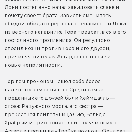
Локи постепенно начал завидовать славе и 
почёту своего брата. Зависть сменилась 
обидой, обида переросла в ненависть, и Локи 
из верного напарника Тора превратился в его 
постоянного противника. Он регулярно 
строил козни против Тора и его друзей, 
причиняя жителям Асгарда всё новые и 
новые неприятности.
Тор тем временем нашёл себе более 
надёжных компаньонов. Среди самых 
преданных его друзей были Хеймдалль — 
страж Радужного моста, его сестра — 
прекрасная воительница Сиф, Бальдр 
Храбрый и трио приятелей, получивших в 
Асгарде прозвище «Тройка воинов»: Фендрал 