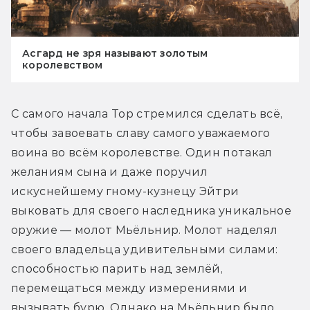
Асгард не зря называют золотым
королевством
С самого начала Тор стремился сделать всё, 
чтобы завоевать славу самого уважаемого 
воина во всём королевстве. Один потакал 
желаниям сына и даже поручил 
искуснейшему гному-кузнецу Эйтри 
выковать для своего наследника уникальное 
оружие — молот Мьёльнир. Молот наделял 
своего владельца удивительными силами: 
способностью парить над землёй, 
перемещаться между измерениями и 
вызывать бурю. Однако на Мьёльнир было 