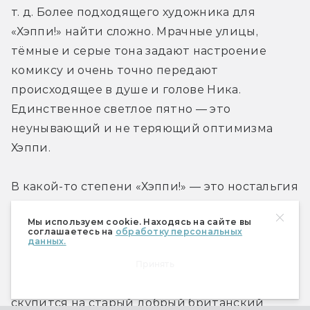
т. д. Более подходящего художника для 
«Хэппи!» найти сложно. Мрачные улицы, 
тёмные и серые тона задают настроение 
комиксу и очень точно передают 
происходящее в душе и голове Ника. 
Единственное светлое пятно — это 
неунывающий и не теряющий оптимизма 
Хэппи.
В какой-то степени «Хэппи!» — это ностальгия 
по детству. Здесь надежда и толика радости 
Мы используем cookie. Находясь на сайте вы
есть только у детей. Благодаря детям у 
соглашаетесь на
обработку персональных
данных.
главного героя появляется возможность 
искупить свои грехи перед собой и своими 
Принять
близкими. Вместе с тем Моррисон не 
скупится на старый добрый британский 