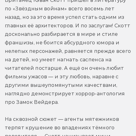
Британец Кэван Скотт пришёл в литературу 
по «Звёздным войнам» всего восемь лет 
назад, но за это время успел стать одним из 
главных её архитекторов. И по заслугам! Скотт 
досконально разбирается в мире и стиле 
франшизы, не боится абсурдного юмора и 
нелепых персонажей, равняется прежде всего 
на детей, но умеет нагнать саспенса на 
читателей постарше. А ещё он очень любит 
фильмы ужасов — и эту любовь, наравне с 
другими вышеупомянутыми качествами, 
наглядно демонстрирует хоррор-антология 
про Замок Вейдера.
На сквозной сюжет — агенты мятежников 
терпят крушение во владениях тёмного 