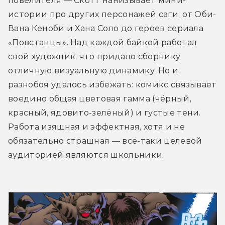
повелителя — Скотт нанизывает мини-
истории про других персонажей саги, от Оби-
Вана Кеноби и Хана Соло до героев сериала 
«Повстанцы». Над каждой байкой работал 
свой художник, что придало сборнику 
отличную визуальную динамику. Но и 
разнобоя удалось избежать: комикс связывает 
воедино общая цветовая гамма (чёрный, 
красный, ядовито-зелёный) и густые тени. 
Работа изящная и эффектная, хотя и не 
обязательно страшная — всё-таки целевой 
аудиторией являются школьники.