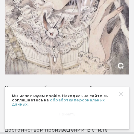
Комиксы и артбуки итальянской художницы 
Джессики Чоффри, работающей под 
Мы используем cookie. Находясь на сайте вы
соглашаетесь на
обработку персональных
псевдонимом Loputyn, — тот случай, когда 
данных.
форма не только отлично поддерживает 
Принять
содержание, но и становится главным 
достоинством произведений. В стиле 