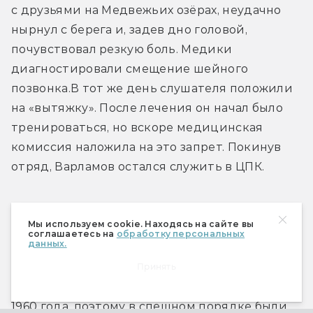
с друзьями на Медвежьих озёрах, неудачно 
нырнул с берега и, задев дно головой, 
почувствовал резкую боль. Медики 
диагностировали смещение шейного 
позвонка.В тот же день слушателя положили 
на «вытяжку». После лечения он начал было 
тренироваться, но вскоре медицинская 
комиссия наложила на это запрет. Покинув 
отряд, Варламов остался служить в ЦПК.
Пилоты «Востока»
Мы используем cookie. Находясь на сайте вы
соглашаетесь на
обработку персональных
данных.
Сергей Королёв планировал запустить 
Принять
первого космонавта на орбиту до конца 
1960 года, поэтому в спешном порядке были 