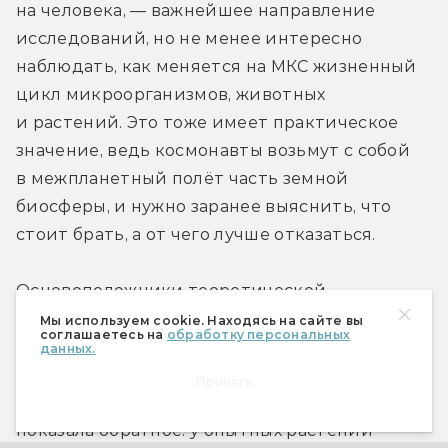
на человека, — важнейшее направление 
исследований, но не менее интересно 
наблюдать, как меняется на МКС жизненный 
цикл микроорганизмов, животных 
и растений. Это тоже имеет практическое 
значение, ведь космонавты возьмут с собой 
в межпланетный полёт часть земной 
биосферы, и нужно заранее выяснить, что 
стоит брать, а от чего лучше отказаться.
Основоположники теоретической 
космонавтики полагали, что растения 
Мы используем cookie. Находясь на сайте вы
соглашаетесь на
обработку персональных
и животные будут чувствовать себя 
данных.
в искусственной среде орбитальной станции 
Принять
даже лучше, чем на Земле. Однако практика 
показала обратное: у опытных растений 