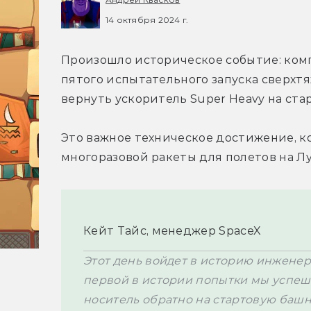
14 октября 2024 г.
Произошло историческое событие: комп
пятого испытательного запуска сверхтя
вернуть ускоритель Super Heavy на ста
Это важное техническое достижение, к
многоразовой ракеты для полетов на Лу
Кейт Тайс, менеджер SpaceX
Этот день войдет в историю инженер
первой в истории попытки мы успеш
носитель обратно на стартовую башн