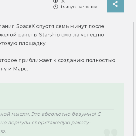
861
1 минута на чтение
ания SpaceX спустя семь минут после 
желой ракеты Starship смогла успешно 
ртовую площадку.
оторое приближает к созданию полностью 
ну и Марс.
ной мысли. Это абсолютно безумно! С 
но вернули сверхтяжелую ракету-
ю.