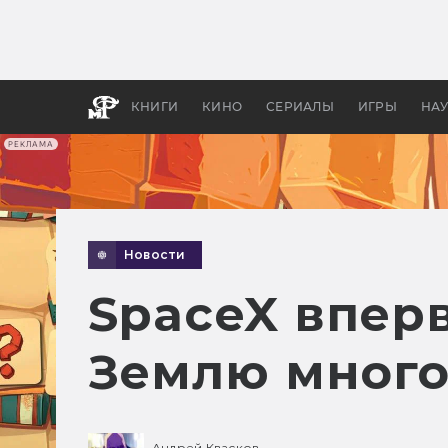
Как с
фильм
бы «В
КНИГИ
КИНО
СЕРИАЛЫ
ИГРЫ
НА
РЕКЛАМА
Новости
SpaceX впер
Землю много
Андрей Квасков