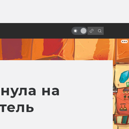
от
Сериал Star Wars Underworld:
неснятый криминальный нуар по
«Звёздным войнам»
нула на
тель