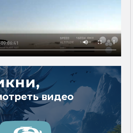
икни,
мотреть видео