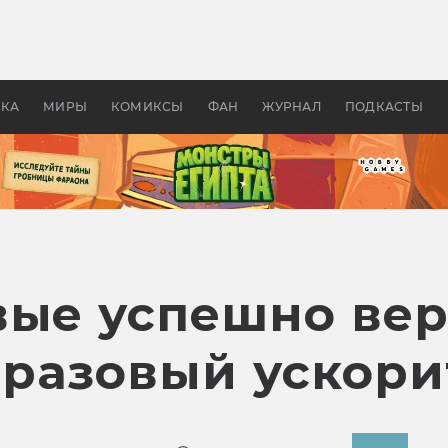
оздавались «Страшилы»:
«Одиссея» Нолана: что эт
, без которого не было
фильм сделал с Гомером и
ластелина колец»
Древней Грецией
УКА
МИРЫ
КОМИКСЫ
ФАН
ЖУРНАЛ
ПОДКАСТЫ
вые успешно вер
разовый ускори