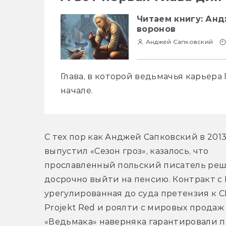
Читаем книгу: Ан
воронов
Анджей Сапковский
Глава, в которой ведьмачья карьера 
начале.
С тех пор как Анджей Сапковский в 2013 
выпустил «Сезон гроз», казалось, что 
прославленный польский писатель реш
досрочно выйти на пенсию. Контракт с Ne
урегулированная до суда претензия к C
Projekt Red и роялти с мировых продаж 
«Ведьмака» наверняка гарантировали па