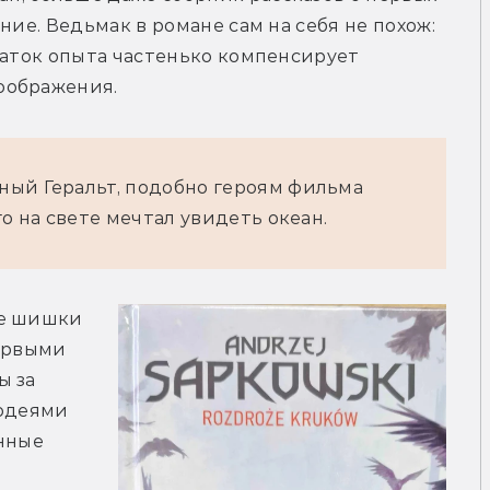
ние. Ведьмак в романе сам на себя не похож: 
таток опыта частенько компенсирует 
оображения. 
ый Геральт, подобно героям фильма 
о на свете мечтал увидеть океан.
е шишки 
ервыми 
 за 
одеями 
нные 