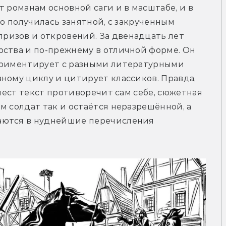
 романам основной саги и в масштабе, и в 
но получилась занятной, с закрученным 
изов и откровений. За двенадцать лет 
ства и по-прежнему в отличной форме. Он 
ериментирует с разными литературными 
ному циклу и цитирует классиков. Правда, 
 мест текст противоречит сам себе, сюжетная 
м солдат так и остаётся неразрешённой, а 
аются в нуднейшие перечисления 