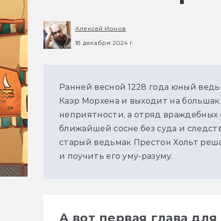
Алексей Ионов
18 декабря 2024 г.
Ранней весной 1228 года юный ведь
Каэр Морхена и выходит на большак.
неприятности, а отряд враждебных с
ближайшей сосне без суда и следст
старый ведьмак Престон Хольт реш
и поучить его уму-разуму.
А вот первая глава дл