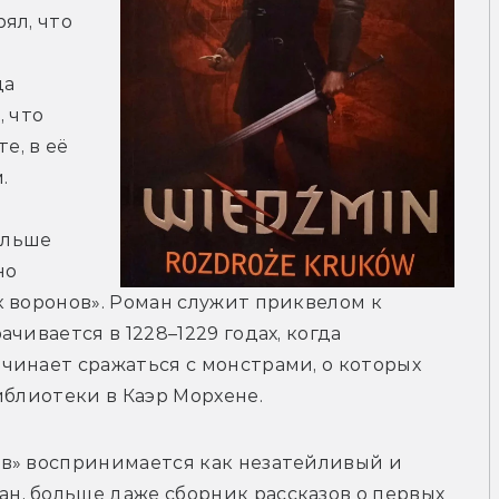
л, что 
а 
 что 
, в её 
.
ольше 
о 
 воронов». Роман служит приквелом к 
чивается в 1228–1229 годах, когда 
инает сражаться с монстрами, о которых 
иблиотеки в Каэр Морхене. 
в» воспринимается как незатейливый и 
, больше даже сборник рассказов о первых 