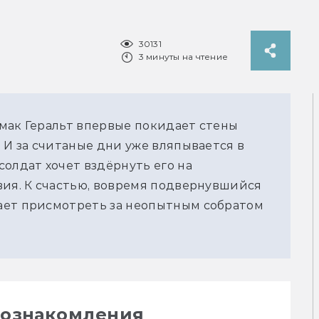
30131
3 минуты на чтение
мак Геральт впервые покидает стены 
 И за считаные дни уже вляпывается в 
олдат хочет вздёрнуть его на 
вия. К счастью, вовремя подвернувшийся 
ает присмотреть за неопытным собратом 
я ознакомления