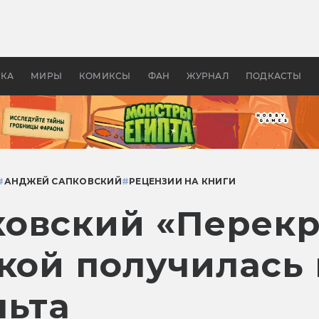
оздавались «Страшилы»:
«Одиссея» Нолана: что эт
, без которого не было
фильм сделал с Гомером и
ластелина колец»
Древней Грецией
УКА
МИРЫ
КОМИКСЫ
ФАН
ЖУРНАЛ
ПОДКАСТЫ
#
АНДЖЕЙ САПКОВСКИЙ
#
РЕЦЕНЗИИ НА КНИГИ
овский «Перекр
кой получилась 
льта