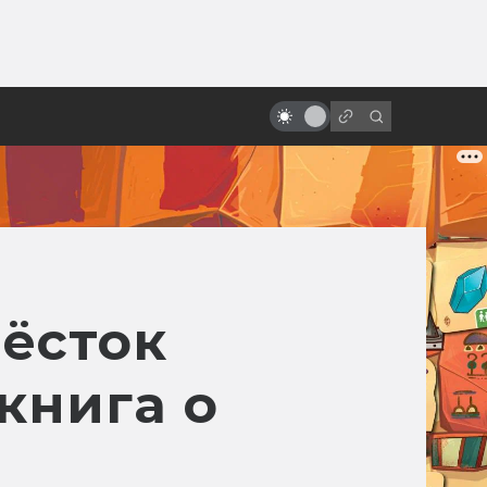
от
Сатоси Кон и его умное безумное
аниме
ёсток
книга о