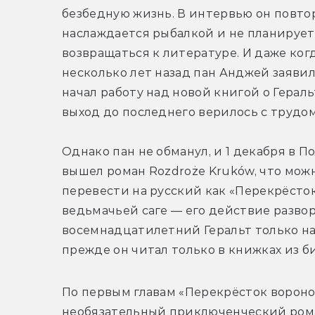
безбедную жизнь. В интервью он повторя
наслаждается рыбалкой и не планирует 
возвращаться к литературе. И даже когд
несколько лет назад пан Анджей заявил,
начал работу над новой книгой о Геральте
выход до последнего верилось с трудом
Однако пан не обманул, и 1 декабря в П
вышел роман Rozdroże Kruków, что можн
перевести на русский как «Перекрёсток
ведьмачьей саге — его действие развора
восемнадцатилетний Геральт только нач
прежде он читал только в книжках из б
По первым главам «Перекрёсток вороно
необязательный приключенческий роман