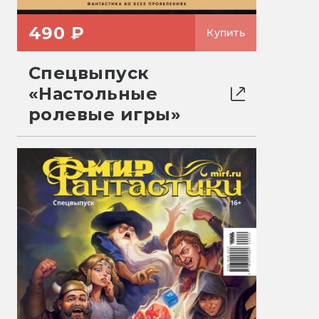
490 ₽
Купить
Спецвыпуск
«Настольные
ролевые игры»