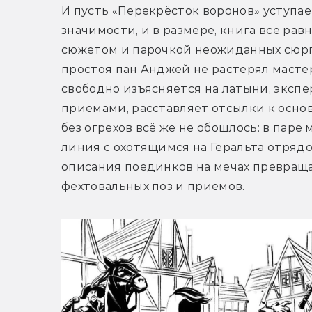
И пусть «Перекрёсток воронов» уступает
значимости, и в размере, книга всё рав
сюжетом и парочкой неожиданных сюрпр
простоя пан Анджей не растерял мастер
свободно изъясняется на латыни, эксп
приёмами, расставляет отсылки к основ
без огрехов всё же не обошлось: в паре
линия с охотящимся на Геральта отрядо
описания поединков на мечах превращ
фехтовальных поз и приёмов. 