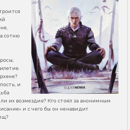
троится 
й 
е, 
а сотню 
росы, 
летие. 
рхене? 
ость, и 
ьба 
 ли их возмездие? Кто стоял за анонимным 
сание» и с чего бы он ненавидит 
ищ?