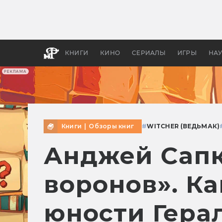
Как с
фильм
бы «В
КНИГИ
КИНО
СЕРИАЛЫ
ИГРЫ
НА
РЕКЛАМА
Книги
|
Обзоры книг
#
WITCHER (ВЕДЬМАК)
Анджей Сапк
воронов». Ка
юности Гера