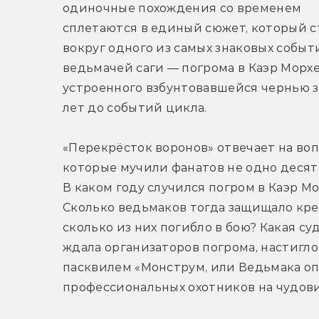
одиночные похождения со временем 
сплетаются в единый сюжет, который с
вокруг одного из самых знаковых событи
ведьмачей саги — погрома в Каэр Морхен
устроенного взбунтовавшейся чернью з
лет до событий цикла.
«Перекрёсток воронов» отвечает на воп
которые мучили фанатов не одно десяти
В каком году случился погром в Каэр Мо
Сколько ведьмаков тогда защищало креп
сколько из них погибло в бою? Какая суд
ждала организаторов погрома, настигло
пасквилем «Монструм, или Ведьмака опи
профессиональных охотников на чудов