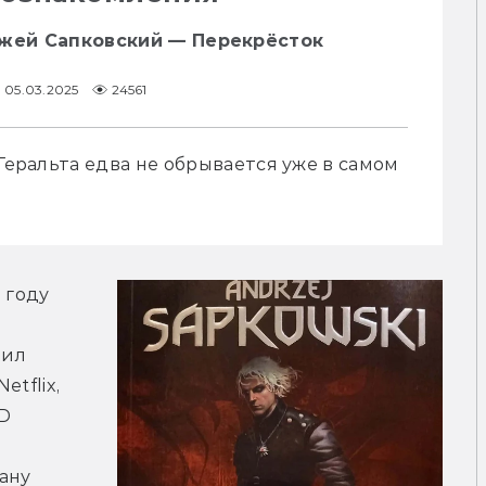
джей Сапковский — Перекрёсток
05.03.2025
24561
Геральта едва не обрывается уже в самом 
году 
ил 
tflix, 
D 
ну 