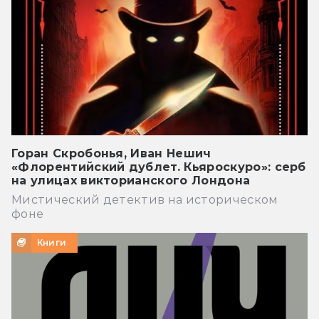
Горан Скробонья, Иван Нешич
«Флорентийский дублет. Кьяроскуро»: серб
на улицах викторианского Лондона
Мистический детектив на историческом
фоне
Книги