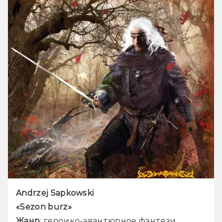
Andrzej Sapkowski 
«Sezon burz»
Жанр
: героико-авантюрное фэнтези