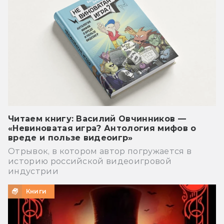
Читаем книгу: Василий Овчинников —
«Невиноватая игра? Антология мифов о
вреде и пользе видеоигр»
Отрывок, в котором автор погружается в
историю российской видеоигровой
индустрии
Книги