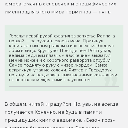
юмора, смачных словечек и специфических 
именно для этого мира терминов — пять.
Геральт левой рукой схватил за запястье Роппа, а 
правой — за рукоять своего меча. Притянул 
капитана сильным рывком и изо всех сил боднул 
лбом в лицо. Хрупнуло. Прежде чем Ропп упал, 
ведьмак единым плавным движением выхватил 
меч из ножен и с короткого разворота отрубил 
Самсе поднятую руку с мизерикордом. Самса 
вскрикнул, упал на колени. Рихтер и Твердорук 
прыгнули на ведьмака с выхваченными кинжалами, 
он ворвался между ними полувольтом.
В общем, читай и радуйся. Но, увы, не всегда 
получается.
Конечно, не будь в памяти 
предыдущих книг о ведьмаке, «Сезон гроз» 