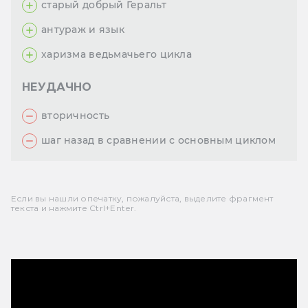
старый добрый Геральт
антураж и язык
харизма ведьмачьего цикла
НЕУДАЧНО
вторичность
шаг назад в сравнении с основным циклом
Если вы нашли опечатку, пожалуйста, выделите фрагмент
текста и нажмите Ctrl+Enter.