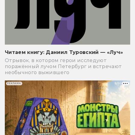
Читаем книгу: Даниил Туровский — «Луч»
Отрывок, в котором герои исследуют
поражённый лучом Петербург и встречают
необычного выжившего
РЕКЛАМА