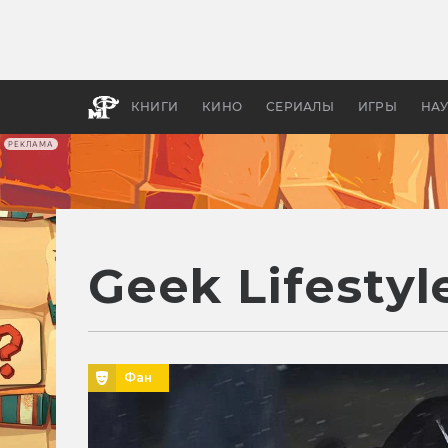
Какие
авгус
апока
детск
КНИГИ
КИНО
СЕРИАЛЫ
ИГРЫ
НА
РЕКЛАМА
Geek Lifestyl
Фан