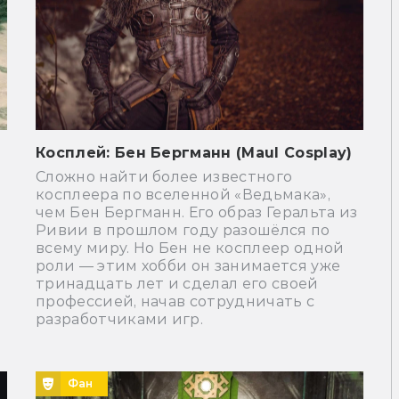
Косплей: Бен Бергманн (Maul Cosplay)
Сложно найти более известного
косплеера по вселенной «Ведьмака»,
чем Бен Бергманн. Его образ Геральта из
Ривии в прошлом году разошёлся по
всему миру. Но Бен не косплеер одной
роли — этим хобби он занимается уже
тринадцать лет и сделал его своей
профессией, начав сотрудничать с
разработчиками игр.
Фан