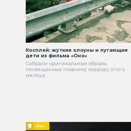
Косплей: жуткие клоуны и пугающие
дети из фильма «Оно»
Собрали оригинальные образы,
посвящённые главному хоррору этого
месяца.
Фан