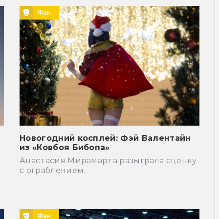
Фан
Новогодний косплей: Фэй Валентайн
из «Ковбоя Бибопа»
Анастасия Мирамарта разыграла сценку
с ограблением.
Фан