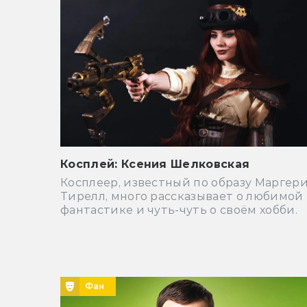
Косплей: Ксения Шелковская
Косплеер, известный по образу Маргер
Тирелл, много рассказывает о любимой
фантастике и чуть-чуть о своём хобби.
Фан