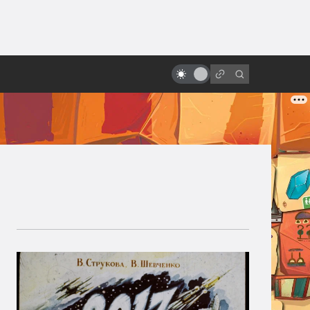
ы»:
ыло
Киберпанк-аниме: лучшее и
главное