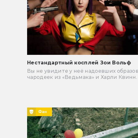
Нестандартный косплей Зои Вольф
Вы не увидите у неё надоевших образо
чародеек из «Ведьмака» и Харли Квинн.
Фан