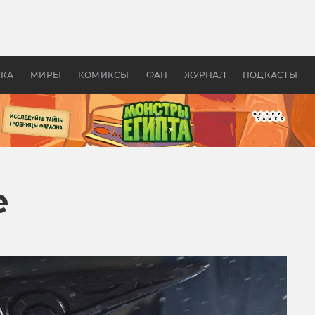
 фильмы смотреть в
Как создавались «Страшил
те 2026? В мире —
фильм, без которого не б
липсис, в России —
бы «Властелина колец»
ие комедии
УКА
МИРЫ
КОМИКСЫ
ФАН
ЖУРНАЛ
ПОДКАСТЫ
e