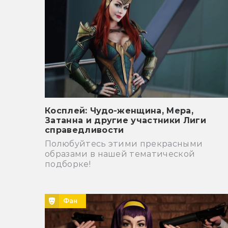
Косплей: Чудо-женщина, Мера,
Затанна и другие участники Лиги
справедливости
Полюбуйтесь этими прекрасными
образами в нашей тематической
подборке!
Фан