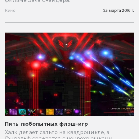
фильме Зака Снайдера.
Кино
23 марта 2016 г.
Пять любопытных флэш-игр
Халк делает сальто на квадроцикле, а
Гэндальф сражается с некрохрюшками.