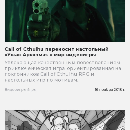
Call of Cthulhu переносит настольный
«Ужас Аркхэма» в мир видеоигры
Увлекающая качественным повествованием
приключенческая игра, ориентированная на
поклонников Call of Cthulhu RPG и
настольных игр по мотивам.
Видеоигры
Игры
16 ноября 2018 г.