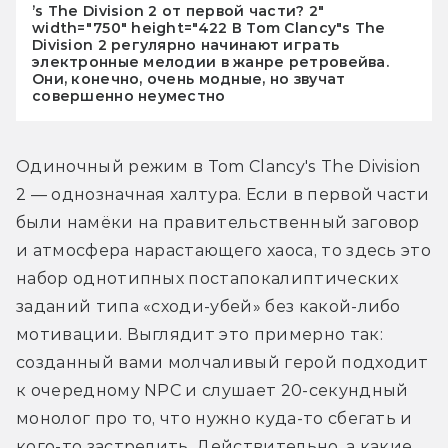
’s The Division 2 от первой части? 2"
width="750" height="422 В Tom Clancy"s The
Division 2 регулярно начинают играть
электронные мелодии в жанре ретровейва.
Они, конечно, очень модные, но звучат
совершенно неуместно
Одиночный режим в Tom Clancy's The Division 
2 — однозначная халтура. Если в первой части 
были намёки на правительственный заговор 
и атмосфера нарастающего хаоса, то здесь это 
набор однотипных постапокалиптических 
заданий типа «сходи-убей» без какой-либо 
мотивации. Выглядит это примерно так: 
созданный вами молчаливый герой подходит 
к очередному NPC и слушает 20-секундный 
монолог про то, что нужно куда-то сбегать и 
кого-то застрелить. Действительно, а какие 