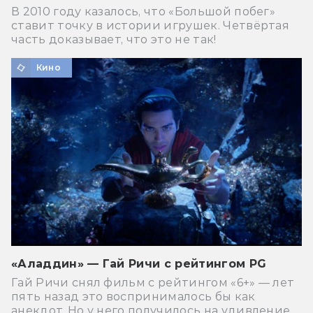
В 2010 году казалось, что «Большой побег»
ставит точку в истории игрушек. Четвёртая
часть доказывает, что это не так!
Кино
«Аладдин» — Гай Ричи с рейтингом PG
Гай Ричи снял фильм с рейтингом «6+» — лет
пять назад это воспринималось бы как
анекдот. Но у него получилось на удивление