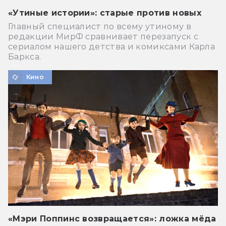
«Утиные истории»: старые против новых
Главный специалист по всему утиному в
редакции МирФ сравнивает перезапуск с
сериалом нашего детства и комиксами Карла
Баркса.
Кино
«Мэри Поппинс возвращается»: ложка мёда