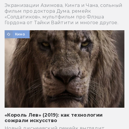
Экранизации Азимова, Кинга и Чана, сольный
фильм про доктора Дума, ремейк
«Солдатиков», мультфильм про Флэша
Гордона от Тайки Вайтити и многое другое.
Кино
«Король Лев» (2019): как технологии
сожрали искусство
Новый диснеевский ремейк выглядит