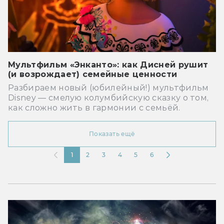
Мультфильм «Энканто»: как Дисней рушит
(и возрождает) семейные ценности
Разбираем новый (юбилейный!) мультфильм
Disney — смелую колумбийскую сказку о том,
как сложно жить в гармонии с семьёй.
Показать ещё
1
2
3
4
5
6