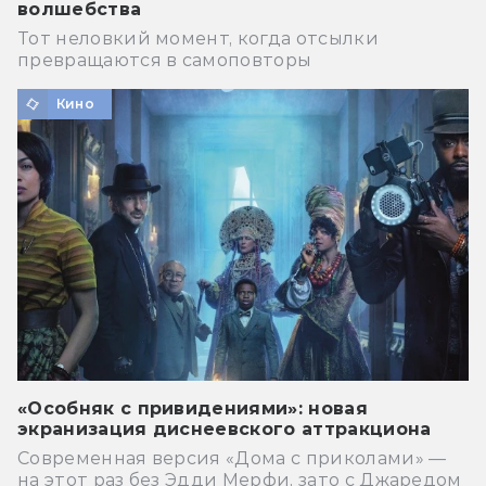
волшебства
Тот неловкий момент, когда отсылки
превращаются в самоповторы
Кино
«Особняк с привидениями»: новая
экранизация диснеевского аттракциона
Современная версия «Дома с приколами» —
на этот раз без Эдди Мерфи, зато с Джаредом