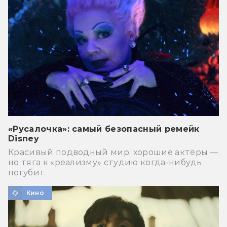
«Русалочка»: самый безопасный ремейк
Disney
Красивый подводный мир, хорошие актёры —
но тяга к «реализму» студию когда-нибудь
погубит.
Кино