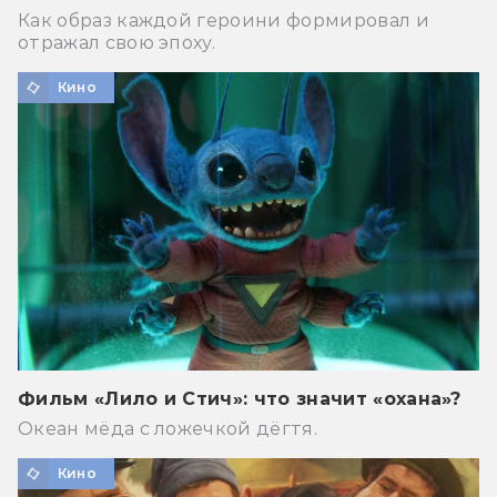
Как образ каждой героини формировал и
отражал свою эпоху.
Кино
Фильм «Лило и Стич»: что значит «охана»?
Океан мёда с ложечкой дёгтя.
Кино