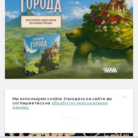
Мир фантастики № 273
Мы используем cookie. Находясь на сайте вы
(август 2026)
соглашаетесь на
обработку персональных
данных.
Принять