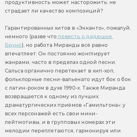
продуктивность может насторожить: не 
страдает ли качество композиций?
Гарантированных хитов в «Энканто», пожалуй, 
немного (разве что
 повесть о дядюшке 
Бруно
), но работа Миранды всё равно 
впечатляет. Он постоянно жонглирует 
жанрами, часто в пределах одной песни. 
Сальса органично перетекает в хип-хоп, 
фольклорные песни-вальенато идут бок о бок 
с латин-роком в духе 1990-х. Также Миранда 
возвращается к одному из лучших 
драматургических приёмов «Гамильтона»: у 
всех персонажей есть свои мини-
лейтмотивы, и в групповых номерах эти 
мелодии переплетаются, гармонируя или 