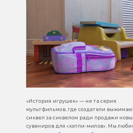
«История игрушек» — не та серия 
мультфильмов, где создатели выжимают
сиквел за сиквелом ради продажи новых
сувениров для «хэппи-милов». Мы любим