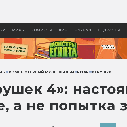
 фильмы смотреть в
Как создавались «Страшил
те 2026? В мире —
фильм, без которого не б
липсис, в России —
бы «Властелина колец»
ие комедии
УКА
МИРЫ
КОМИКСЫ
ФАН
ЖУРНАЛ
ПОДКАСТЫ
МЫ
#
КОМПЬЮТЕРНЫЙ МУЛЬТФИЛЬМ
#
PIXAR
#
ИГРУШКИ
рушек 4»: насто
, а не попытка 