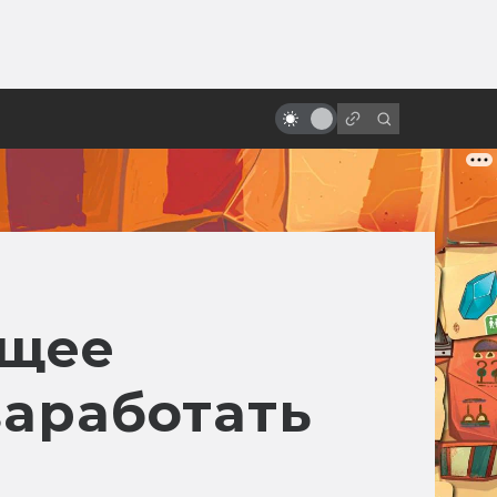
ы»:
ыло
Фильмы по Лавкрафту. Про
Ктулху и не только
ящее
заработать