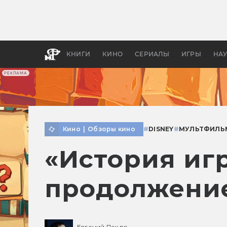
Какие
авгус
апока
детск
КНИГИ
КИНО
СЕРИАЛЫ
ИГРЫ
НА
РЕКЛАМА
Кино
|
Обзоры кино
#
DISNEY
#
МУЛЬТФИЛЬ
«История иг
продолжение
Евгений Пекло