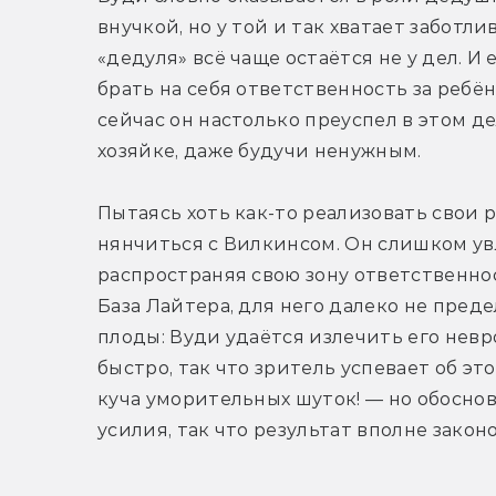
внучкой, но у той и так хватает заботл
«дедуля» всё чаще остаётся не у дел. И
брать на себя ответственность за ребён
сейчас он настолько преуспел в этом дел
хозяйке, даже будучи ненужным.
Пытаясь хоть как-то реализовать свои 
нянчиться с Вилкинсом. Он слишком ув
распространяя свою зону ответственност
База Лайтера, для него далеко не преде
плоды: Вуди удаётся излечить его невр
быстро, так что зритель успевает об эт
куча уморительных шуток! — но обоснов
усилия, так что результат вполне закон