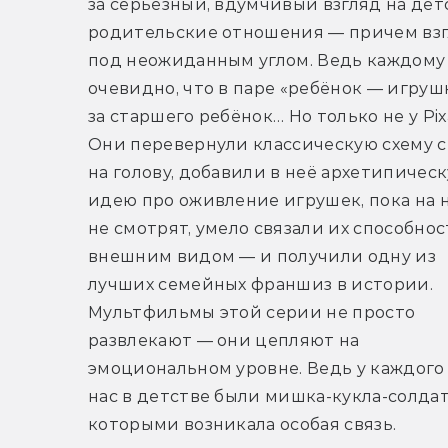
за серьезный, вдумчивый взгляд на дет
родительские отношения — причем взг
под неожиданным углом. Ведь каждому 
очевидно, что в паре «ребёнок — игрушк
за старшего ребёнок… Но только не у Pixa
Они перевернули классическую схему с 
на голову, добавили в неё архетипическ
идею про оживление игрушек, пока на н
не смотрят, умело связали их способност
внешним видом — и получили одну из 
лучших семейных франшиз в истории. 
Мультфильмы этой серии не просто 
развлекают — они цепляют на 
эмоциональном уровне. Ведь у каждого 
нас в детстве были мишка-кукла-солдати
которыми возникала особая связь.