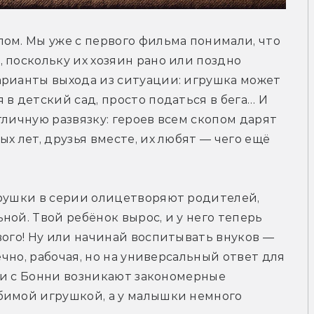
ом. Мы уже с первого фильма понимали, что 
 поскольку их хозяин рано или поздно 
арианты выхода из ситуации: игрушка может 
в детский сад, просто податься в бега… И 
личную развязку: героев всем скопом дарят 
х лет, друзья вместе, их любят — чего ещё 
грушки в серии олицетворяют родителей, 
ой. Твой ребёнок вырос, и у него теперь 
вого! Ну или начинай воспитывать внуков — 
ечно, рабочая, но на универсальный ответ для 
уди с Бонни возникают закономерные 
бимой игрушкой, а у малышки немного 