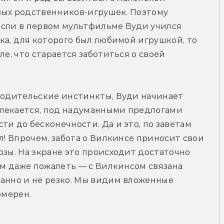
ивых родственников-игрушек. Поэтому 
 если в первом мультфильме Вуди учился 
ка, для которого был любимой игрушкой, то 
е, что старается заботиться о своей 
родительские инстинкты, Вуди начинает 
лекается, под надуманными предлогами 
и до бесконечности. Да и это, по заветам 
л! Впрочем, забота о Вилкинсе приносит свои 
озы. На экране это происходит достаточно 
ом даже пожалеть — с Вилкинсом связана 
анно и не резко. Мы видим вложенные 
омерен.