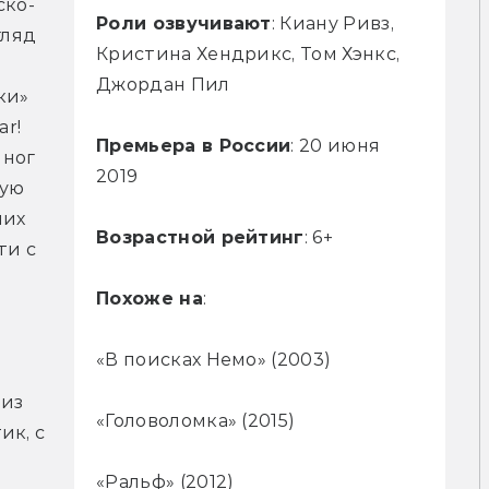
ско-
Роли озвучивают
: Киану Ривз,
ляд 
Кристина Хендрикс, Том Хэнкс,
Джордан Пил
и» 
r! 
Премьера в России
: 20 июня
ног 
2019
ую 
их 
Возрастной рейтинг
: 6+
и с 
Похоже на
:
«В поисках Немо» (2003)
из 
«Головоломка» (2015)
к, с 
«Ральф» (2012)