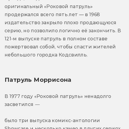
оригинальный «Роковой патруль» 
продержался всего пять лет — в 1968 
издательство закрыло плохо продающуюся 
серию, но позволило логично её закончить. В 
121-м выпуске патруль в полном составе 
пожертвовал собой, чтобы спасти жителей 
небольшого городка Кодсвилль.
Патруль Моррисона
В 1977 году «Роковой патруль» ненадолго 
засветился 
— 
было три выпуска комикс-антологии 
Showcase и несколько камео в других сериях. 