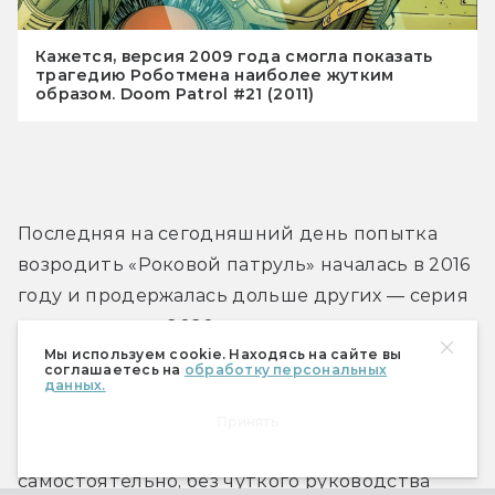
Кажется, версия 2009 года смогла показать
трагедию Роботмена наиболее жутким
образом. Doom Patrol #21 (2011)
Последняя на сегодняшний день попытка 
возродить «Роковой патруль» началась в 2016 
году и продержалась дольше других — серия 
завершилась в 2020 году и даже получила 
Мы используем cookie. Находясь на сайте вы
полноценную концовку. Новые авторы взяли 
соглашаетесь на
обработку персональных
данных.
персонажей из разных перезапусков и 
поставили их в необычные условия: 
Принять
заставили патруль действовать 
самостоятельно, без чуткого руководства 