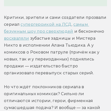
Критики, зрители и сами создатели прозвали 
сериал 
супергероикой на ЛСД
, 
самым 
безумным шоу про сверхлюдей
 и бесконечно 
восхваляли
 зубастые задницы и Мистера 
Никто в исполнении Алана Тьюдика. А у 
комиксов о Роковом патруле (причём как у 
новых, так и у переизданных) поднялись 
продажи — издательство быстро 
организовало перевыпуск старых серий.
Но что ждёт поклонников сериала в 
оригинальных комиксах? Сильно ли 
отличаются истории, герои, фирменная 
сумасшедшая подача? И вообще — за какой 