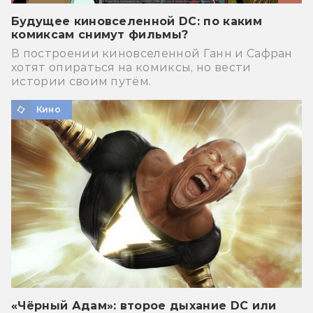
Будущее киновселенной DC: по каким
комиксам снимут фильмы?
В построении киновселенной Ганн и Сафран
хотят опираться на комиксы, но вести
истории своим путём.
Кино
«Чёрный Адам»: второе дыхание DC или