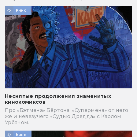
Кино
Неснятые продолжения знаменитых
кинокомиксов
Про «Бэтмена» Бёртона, «Супермена» от него
же и невезучего «Судью Дредда» с Карлом
Урбаном.
Кино