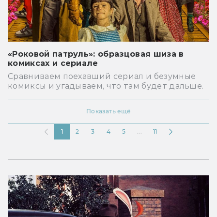
«Роковой патруль»: образцовая шиза в
комиксах и сериале
Сравниваем поехавший сериал и безумные
комиксы и угадываем, что там будет дальше.
Показать ещё
1
2
3
4
5
...
11