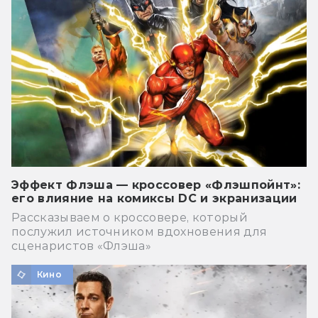
Эффект Флэша — кроссовер «Флэшпойнт»:
его влияние на комиксы DC и экранизации
Рассказываем о кроссовере, который
послужил источником вдохновения для
сценаристов «Флэша»
Кино