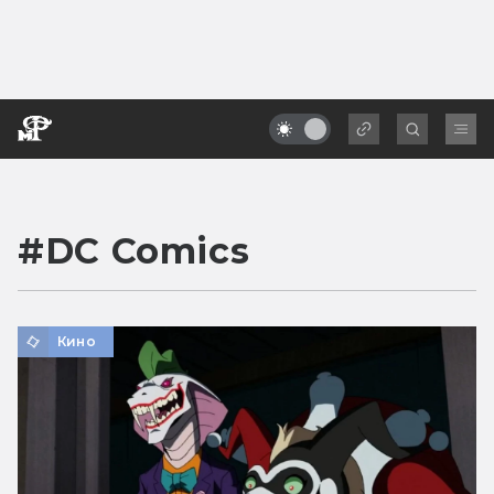
#
DC Comics
Кино