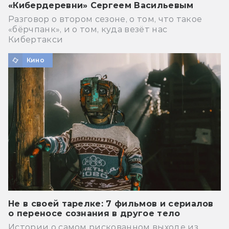
«Кибердеревни» Сергеем Васильевым
Разговор о втором сезоне, о том, что такое
«бёрчпанк», и о том, куда везёт нас
Кибертакси
Кино
Не в своей тарелке: 7 фильмов и сериалов
о переносе сознания в другое тело
Истории о самом рискованном выходе из