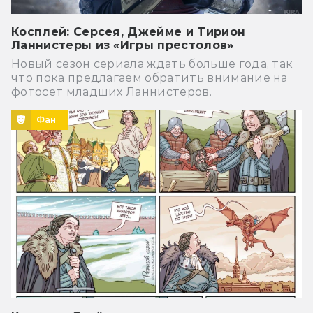
Косплей: Серсея, Джейме и Тирион
Ланнистеры из «Игры престолов»
Новый сезон сериала ждать больше года, так
что пока предлагаем обратить внимание на
фотосет младших Ланнистеров.
Фан