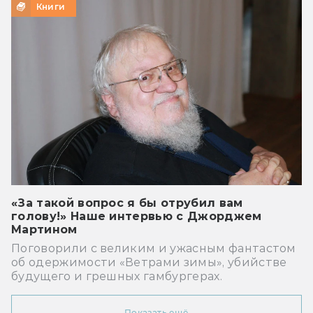
Книги
«За такой вопрос я бы отрубил вам
голову!» Наше интервью с Джорджем
Мартином
Поговорили с великим и ужасным фантастом
об одержимости «Ветрами зимы», убийстве
будущего и грешных гамбургерах.
Показать ещё