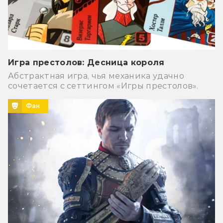
Игра престолов: Десница короля
Абстрактная игра, чья механика удачно
сочетается с сеттингом «Игры престолов».
Фан