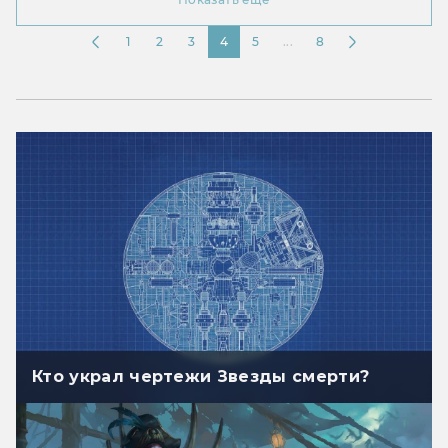
1
2
3
4
5
...
8
Кто украл чертежи Звезды смерти?