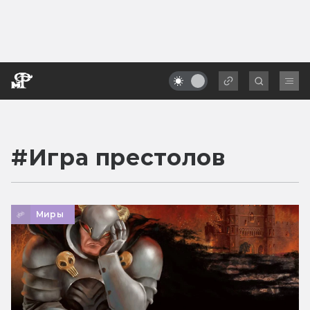
#
Игра престолов
Миры