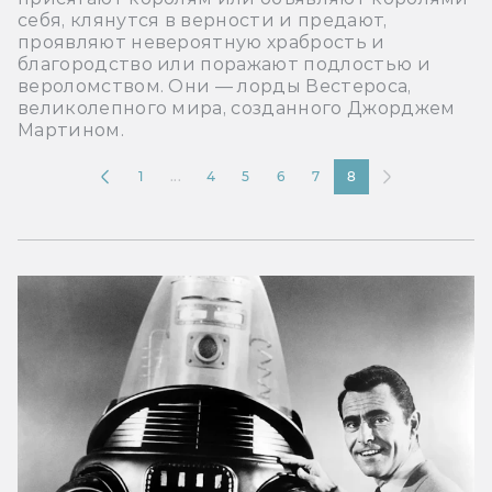
себя, клянутся в верности и предают,
проявляют невероятную храбрость и
благородство или поражают подлостью и
вероломством. Они — лорды Вестероса,
великолепного мира, созданного Джорджем
Мартином.
1
...
4
5
6
7
8