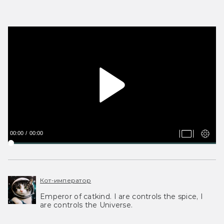
00:00
00:00
Кот-император
Emperor of catkind. I are controls the spice, I
are controls the Universe.