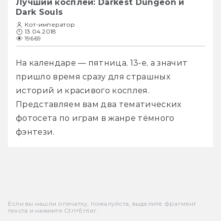
Лучший косплей: Darkest Dungeon и
Dark Souls
Кот-император
13.04.2018
19669
На календаре — пятница, 13-е, а значит 
пришло время сразу для страшных 
историй и красивого косплея. 
Представляем вам два тематических 
фотосета по играм в жанре тёмного 
фэнтези. 
Если вы нашли опечатку, пожалуйста, выделите фрагмент
текста и нажмите Ctrl+Enter.