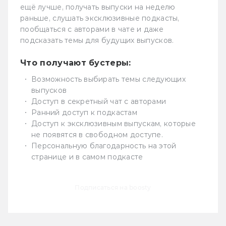
ещё лучше, получать выпуски на неделю
1:25:38 — Как шикарна настолка по
раньше, слушать эксклюзивные подкасты,
пообщаться с авторами в чате и даже
«Игре престолов» и сколько
подсказать темы для будущих выпусков.
оформлений у «Песни льда и
пламени».
Что получают бустеры:
Возможность выбирать темы следующих
1:26:28 — Что мы ещё смотрим: от
выпусков
Доступ в секретный чат с авторами
«Варваров» и «Викингов» до сериала
Ранний доступ к подкастам
про жену Октавиана Августа.
Доступ к эксклюзивным выпускам, которые
не появятся в свободном доступе.
1:30:00 — Пожелания и прощание.
Персональную благодарность на этой
странице и в самом подкасте
Подписаться на boosty