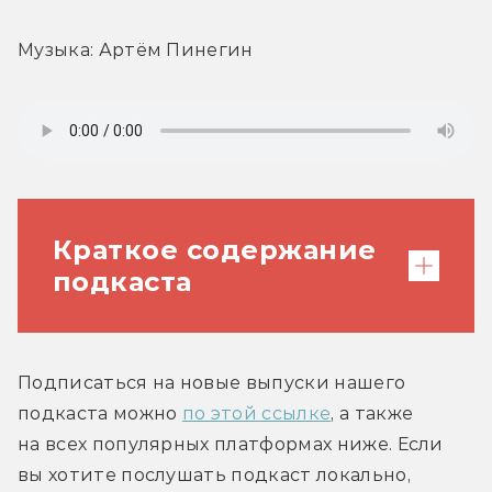
Музыка: Артём Пинегин
Краткое содержание
подкаста
00:00 — Приветствие. Кто из нас пил с
Подписаться на новые выпуски нашего 
Джорджем Мартином.
подкаста можно 
по этой ссылке
, а также 
на всех популярных платформах ниже. Если 
3:00 — Как мы познакомились с
вы хотите послушать подкаст локально, 