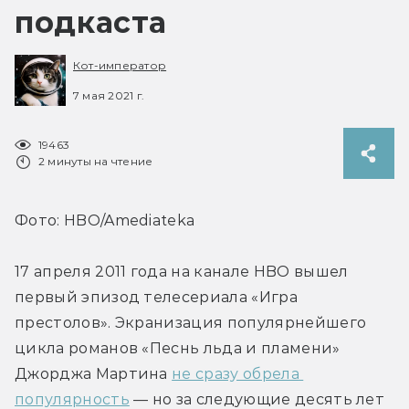
подкаста
Кот-император
7 мая 2021 г.
19463
2 минуты на чтение
Фото: HBO/Amediateka
17 апреля 2011 года на канале HBO вышел 
первый эпизод телесериала «Игра 
престолов». Экранизация популярнейшего 
цикла романов «Песнь льда и пламени» 
Джорджа Мартина 
не сразу обрела 
популярность
 — но за следующие десять лет 