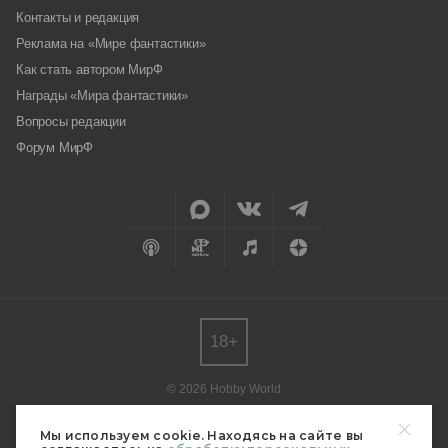
Контакты и редакция
Реклама на «Мире фантастики»
Как стать автором МирФ
Награды «Мира фантастики»
Вопросы редакции
Форум МирФ
18+
© 2026 Hobby World
Любое использование материалов допускается только с согласия
редакции.
Мы используем cookie. Находясь на сайте вы