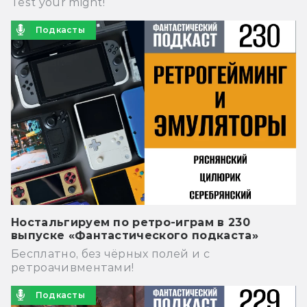
Test your might!
Подкасты
Ностальгируем по ретро-играм в 230
выпуске «Фантастического подкаста»
Бесплатно, без чёрных полей и с
ретроачивментами!
Подкасты