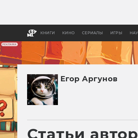
Как с
фильм
бы «В
КНИГИ
КИНО
СЕРИАЛЫ
ИГРЫ
НА
РЕКЛАМА
Егор Аргунов
Статьи авто