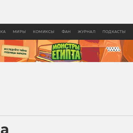
оздавались «Страшилы»:
«Одиссея» Нолана: что эт
, без которого не было
фильм сделал с Гомером и
ластелина колец»
Древней Грецией
УКА
МИРЫ
КОМИКСЫ
ФАН
ЖУРНАЛ
ПОДКАСТЫ
ра