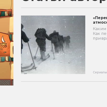
«Пере
атмос
Каким
Как пе
привр
Сериал