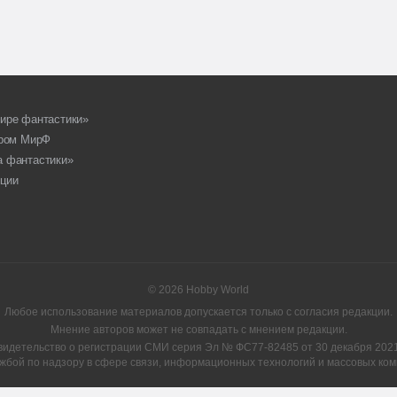
ире фантастики»
ором МирФ
а фантастики»
ции
© 2026 Hobby World
Любое использование материалов допускается только с согласия редакции.
Мнение авторов может не совпадать с мнением редакции.
видетельство о регистрации СМИ серия Эл № ФС77-82485 от 30 декабря 2021 
жбой по надзору в сфере связи, информационных технологий и массовых ком