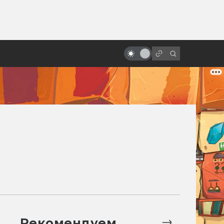
от
Через вселенные: как работают
Фил Лорд и Кристофер Миллер
Рекомендуем