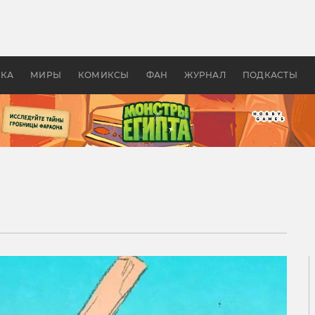
 фильмы смотреть в
Как создавались «Страшил
те 2026? В мире —
фильм, без которого не б
липсис, в России —
бы «Властелина колец»
ие комедии
УКА
МИРЫ
КОМИКСЫ
ФАН
ЖУРНАЛ
ПОДКАСТЫ
я