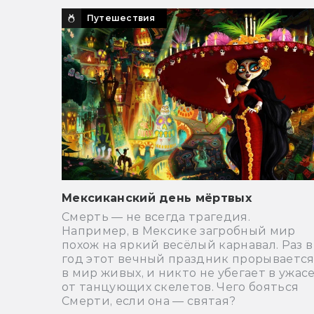
Путешествия
Мексиканский день мёртвых
Смерть — не всегда трагедия.
Например, в Мексике загробный мир
похож на яркий весёлый карнавал. Раз в
год этот вечный праздник прорываетс
в мир живых, и никто не убегает в ужас
от танцующих скелетов. Чего бояться
Смерти, если она — святая?