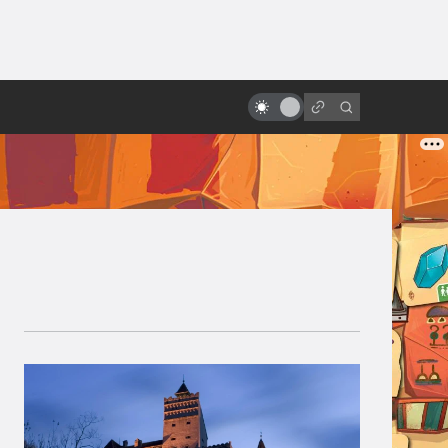
ы»:
Фильмы Warhammer 40,000:
ыло
официальные, фанатские и
будущие