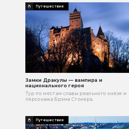
Путешествия
Замки Дракулы — вампира и
национального героя
Тур по местам славы реального князя и
персонажа Брэма Стокера.
Путешествия