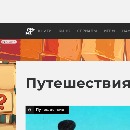
Какие
авгус
апока
детск
КНИГИ
КИНО
СЕРИАЛЫ
ИГРЫ
НА
РЕКЛАМА
Путешестви
Путешествия