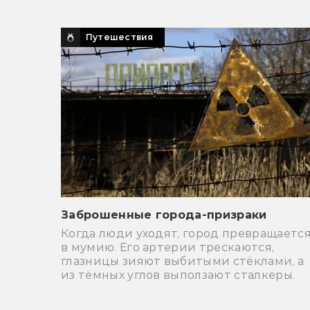
Путешествия
Заброшенные города-призраки
Когда люди уходят, город превращаетс
в мумию. Его артерии трескаются,
глазницы зияют выбитыми стёклами, а
из тёмных углов выползают сталкеры.