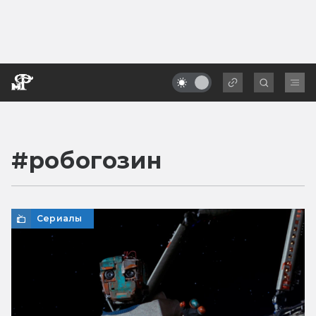
#
робогозин
Сериалы