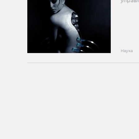
управ
Наука