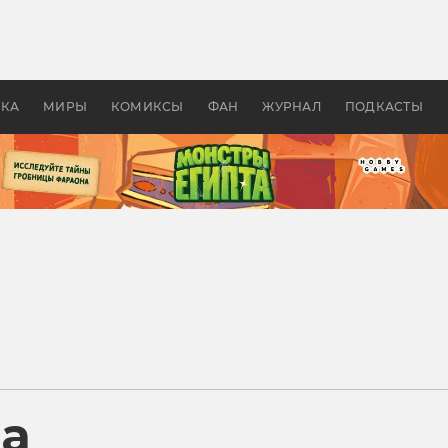
 фильмы смотреть в
Как создавались «Страшил
те 2026? В мире —
фильм, без которого не б
липсис, в России —
бы «Властелина колец»
ие комедии
УКА
МИРЫ
КОМИКСЫ
ФАН
ЖУРНАЛ
ПОДКАСТЫ
ра