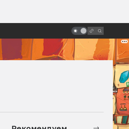
ы»:
ыло
Советские и российские фильмы
ужасов: от «Вия» до «Гоголя»
Рекомендуем