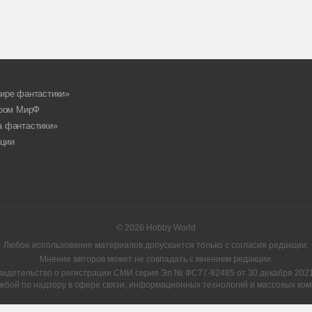
ире фантастики»
ором МирФ
а фантастики»
ции
© 2026 Hobby World
Любое использование материалов допускается только с согласия редакции.
Мнение авторов может не совпадать с мнением редакции.
видетельство о регистрации СМИ серия Эл № ФС77-82485 от 30 декабря 2021 
жбой по надзору в сфере связи, информационных технологий и массовых ком