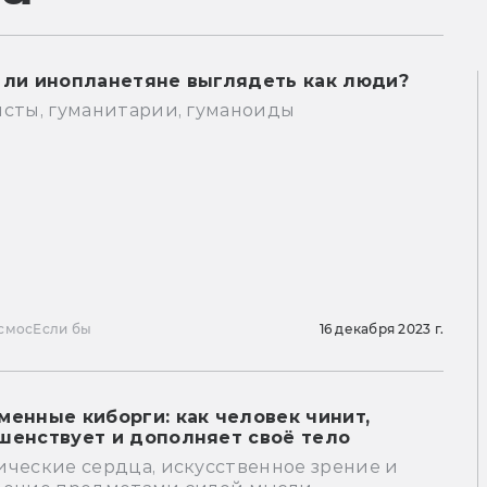
 ли инопланетяне выглядеть как люди?
исты, гуманитарии, гуманоиды
смос
Если бы
16 декабря 2023 г.
менные киборги: как человек чинит,
шенствует и дополняет своё тело
ические сердца, искусственное зрение и