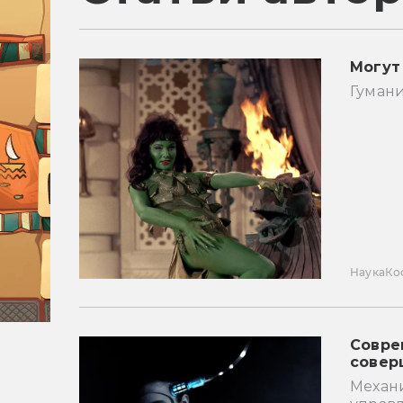
Могут
Гуман
Наука
Ко
Совре
совер
Механ