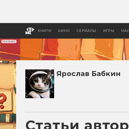
Какие
авгус
апока
детск
КНИГИ
КИНО
СЕРИАЛЫ
ИГРЫ
НА
РЕКЛАМА
Ярослав Бабкин
Статьи авто