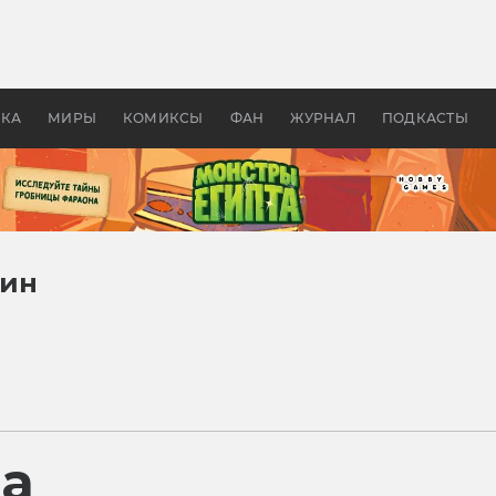
 фильмы смотреть в
Как создавались «Страшил
те 2026? В мире —
фильм, без которого не б
липсис, в России —
бы «Властелина колец»
ие комедии
УКА
МИРЫ
КОМИКСЫ
ФАН
ЖУРНАЛ
ПОДКАСТЫ
тин
ра