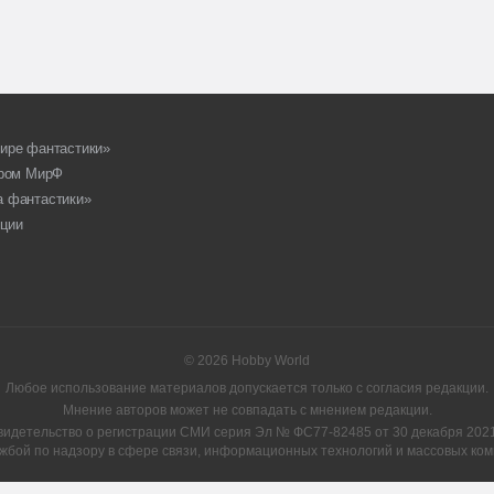
ире фантастики»
ором МирФ
а фантастики»
ции
© 2026 Hobby World
Любое использование материалов допускается только с согласия редакции.
Мнение авторов может не совпадать с мнением редакции.
видетельство о регистрации СМИ серия Эл № ФС77-82485 от 30 декабря 2021 
жбой по надзору в сфере связи, информационных технологий и массовых ком