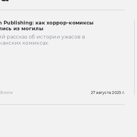
n Publishing: как хоррор-комиксы
лись из могилы
й рассказ об истории ужасов в
канских комиксах.
ы
Блоги
27 августа 2025 г.