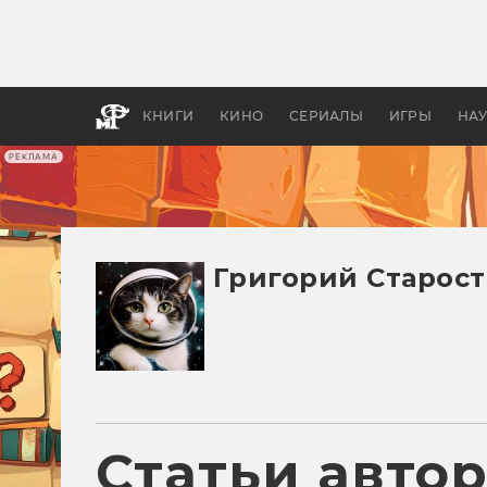
Какие
авгус
апока
детск
КНИГИ
КИНО
СЕРИАЛЫ
ИГРЫ
НА
РЕКЛАМА
Григорий Старос
Статьи авто