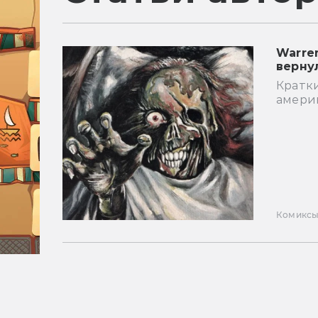
Warre
верну
Кратки
амери
Комикс