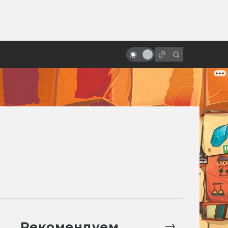
ы»:
Экранизации Dungeons &
ыло
Dragons: неофициальные, от
фанатов и от врагов
Рекомендуем