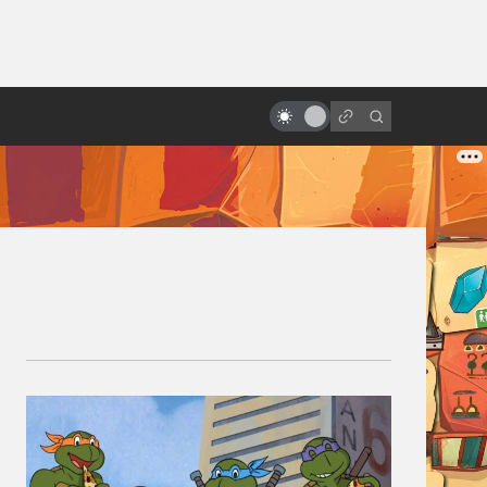
ы»:
Артхаус и философия: 10
ыло
фантастических фильмов
великих режиссёров