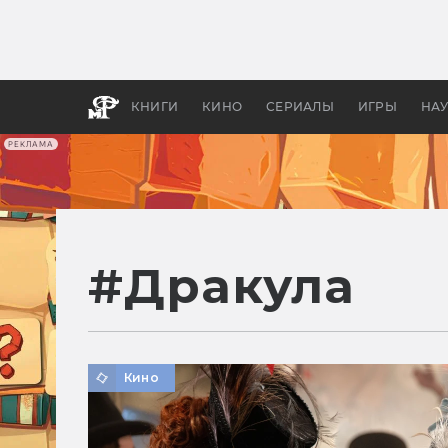
Какие
авгус
апока
детск
КНИГИ
КИНО
СЕРИАЛЫ
ИГРЫ
НА
РЕКЛАМА
#
Дракула
Кино