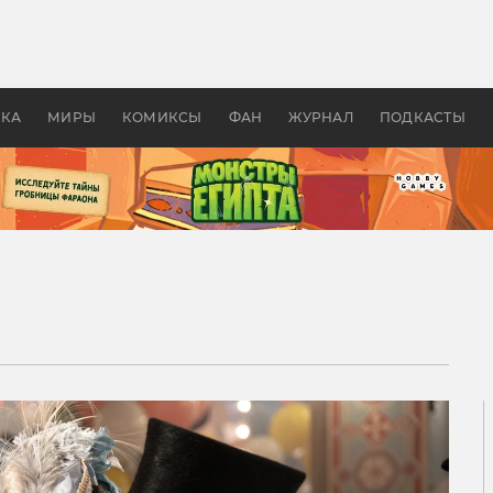
 фильмы смотреть в
Как создавались «Страшил
те 2026? В мире —
фильм, без которого не б
липсис, в России —
бы «Властелина колец»
ие комедии
УКА
МИРЫ
КОМИКСЫ
ФАН
ЖУРНАЛ
ПОДКАСТЫ