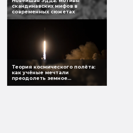
Новейшая Эдда: мотивы
скандинавских мифов в
современных сюжетах
Теория космического полёта:
как учёные мечтали
преодолеть земное
притяжение