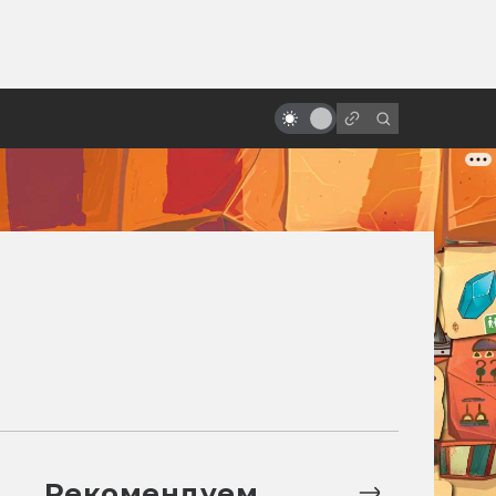
от
«Виллоу»: фэнтези Джорджа
Лукаса с настоящими хоббитами
Рекомендуем