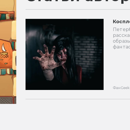
Коспл
Петер
расск
образы
фанта
Фан
Geek 