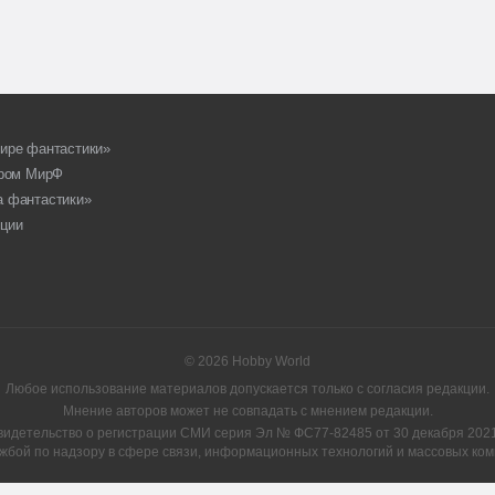
ире фантастики»
ором МирФ
а фантастики»
ции
© 2026 Hobby World
Любое использование материалов допускается только с согласия редакции.
Мнение авторов может не совпадать с мнением редакции.
видетельство о регистрации СМИ серия Эл № ФС77-82485 от 30 декабря 2021 
жбой по надзору в сфере связи, информационных технологий и массовых ком