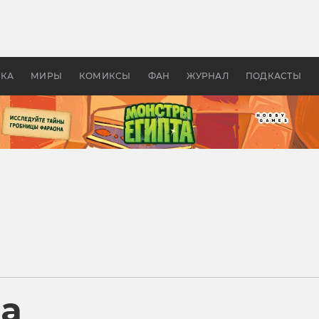
оздавались «Страшилы»:
«Одиссея» Нолана: что эт
, без которого не было
фильм сделал с Гомером и
ластелина колец»
Древней Грецией
УКА
МИРЫ
КОМИКСЫ
ФАН
ЖУРНАЛ
ПОДКАСТЫ
ра