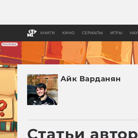
Как с
фильм
бы «В
КНИГИ
КИНО
СЕРИАЛЫ
ИГРЫ
НА
РЕКЛАМА
Айк Варданян
Статьи авто