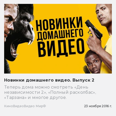
Новинки домашнего видео. Выпуск 2
Теперь дома можно смотреть «День
независимости 2», «Полный расколбас»,
«Тарзана» и многое другое.
Кино
Видео
Видео МирФ
23 ноября 2016 г.