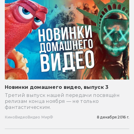
Новинки домашнего видео, выпуск 3
Третий выпуск нашей передачи посвящён
релизам конца ноября — не только
фантастическим.
Кино
Видео
Видео МирФ
8 декабря 2016 г.