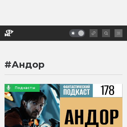
#
Андор
Подкасты