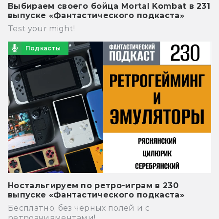
Выбираем своего бойца Mortal Kombat в 231
выпуске «Фантастического подкаста»
Test your might!
Подкасты
Ностальгируем по ретро-играм в 230
выпуске «Фантастического подкаста»
Бесплатно, без чёрных полей и с
ретроачивментами!