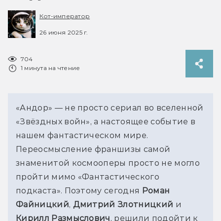
Кот-император
26 июня 2025 г.
704
1 минута на чтение
«Андор» — не просто сериал во вселенной 
«Звёздных войн», а настоящее событие в 
нашем фантастическом мире. 
Переосмысление франшизы самой 
знаменитой космооперы просто не могло 
пройти мимо 
«
Фантастического 
подкаста
»
. Поэтому сегодня 
Роман 
Файницкий
, 
Дмитрий Злотницкий
 и 
Кирилл Размыслович
, решили подойти к 