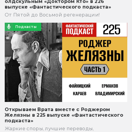
олдскульным «Доктором Кто» в 226
выпуске «Фантастического подкаста»
От Пятой до Восьмой регенерации!
Подкасты
Открываем Врата вместе с Роджером
Желязны в 225 выпуске «Фантастического
подкаста»
Жаркие споры, лучшие переводы,