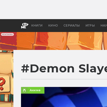
Как с
фильм
бы «В
КНИГИ
КИНО
СЕРИАЛЫ
ИГРЫ
НА
РЕКЛАМА
#
Demon Slay
Аниме