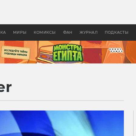
оздавались «Страшилы»:
«Одиссея» Нолана: что эт
, без которого не было
фильм сделал с Гомером и
ластелина колец»
Древней Грецией
УКА
МИРЫ
КОМИКСЫ
ФАН
ЖУРНАЛ
ПОДКАСТЫ
er