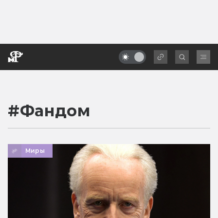
#
Фандом
Миры