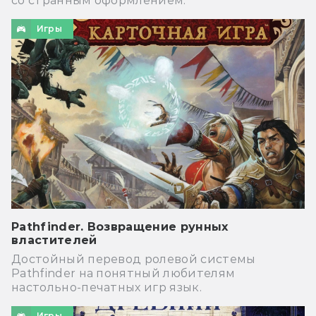
со странным оформлением.
Игры
Pathfinder. Возвращение рунных
властителей
Достойный перевод ролевой системы
Pathfinder на понятный любителям
настольно-печатных игр язык.
Игры