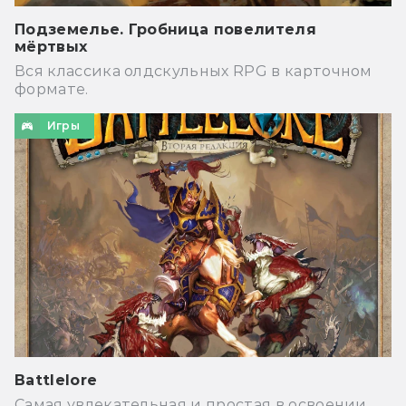
Подземелье. Гробница повелителя
мёртвых
Вся классика олдскульных RPG в карточном
формате.
Игры
Battlelore
Самая увлекательная и простая в освоении