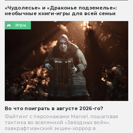
«Чудолесье» и «Драконье подземелье»:
необычные книги-игры для всей семьи
Игры
Во что поиграть в августе 2026-го?
Файтинг с персонажами Marvel, пошаговая
тактика во вселенной «Звёздных войн»,
лавкрафтианский экшен-хоррор в