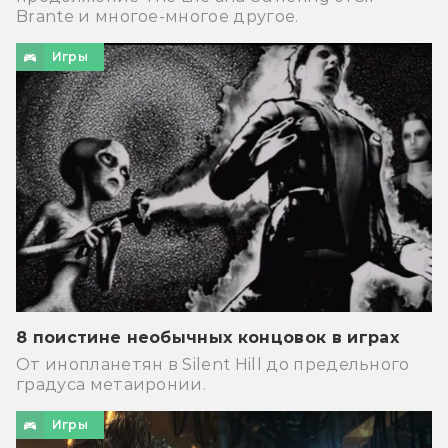
Brante и многое-многое другое.
Игры
8 поистине необычных концовок в играх
От инопланетян в Silent Hill до предельного
градуса метаиронии.
Игры