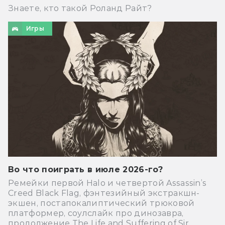
Знаете, кто такой Роланд Райт?
Игры
Во что поиграть в июле 2026-го?
Ремейки первой Halo и четвертой Assassin’s
Creed Black Flag, фэнтезийный экстракшн-
экшен, постапокалиптический трюковой
платформер, соулслайк про динозавра,
продолжение The Life and Suffering of Sir