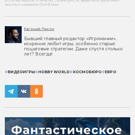
Если вы нашли опечатку, пожалуйста, выделите фрагмент
текста и нажмите Ctrl+Enter.
Евгений Пекло
Бывший главный редактор «Игромании»,
искренне любит игры, особенно старые
пошаговые стратегии. Даже спустя столько
лет? Всегда!
#
ВИДЕОИГРЫ
#
HOBBY WORLD
#
КОСМОБЮРО
#
ЕВРО