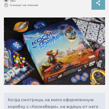
983
5 минут на чтение
Когда смотришь на мило оформленную 
коробку с «Космобюро», не ждёшь от него 