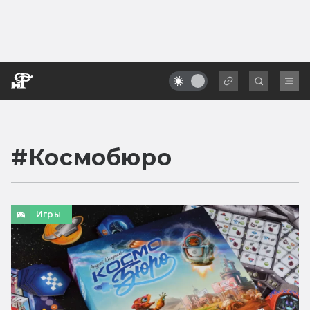
#
Космобюро
Игры