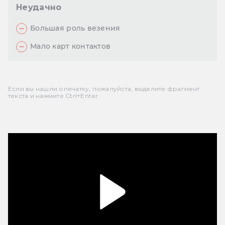
Неудачно
Большая роль везения
Мало карт контактов
Если вы нашли опечатку, пожалуйста, выделите фрагмент
текста и нажмите Ctrl+Enter.