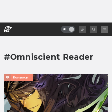
#
Omniscient Reader
Комиксы