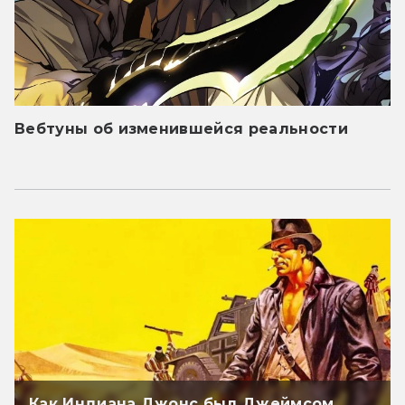
Вебтуны об изменившейся реальности
Как Индиана Джонс был Джеймсом